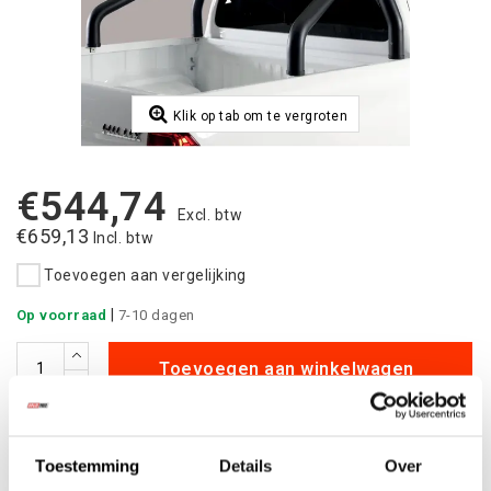
Klik op tab om te vergroten
€544,74
Excl. btw
€659,13
Incl. btw
Toevoegen aan vergelijking
|
Op voorraad
7-10 dagen
Toevoegen aan winkelwagen
Aan verlanglijst toevoegen
Toestemming
Details
Over
Betaalbare
kwalitatieve producten