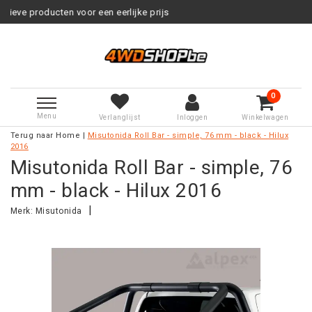
voor een eerlijke prijs
Service na
0
Menu
Verlanglijst
Inloggen
Winkelwagen
Terug naar Home
|
Misutonida Roll Bar - simple, 76 mm - black - Hilux
2016
Misutonida Roll Bar - simple, 76
mm - black - Hilux 2016
|
Merk:
Misutonida