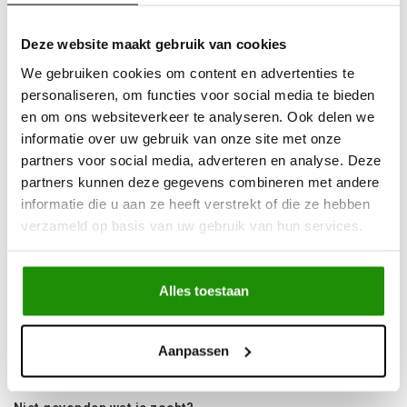
Uit
voorraad
leverbaar
Deze website maakt gebruik van cookies
Advies nodig?
Bel ons op +32 (0)89203068
We gebruiken cookies om content en advertenties te
Verzending door
heel Europa
personaliseren, om functies voor social media te bieden
+500
nieuwe
producten
en om ons websiteverkeer te analyseren. Ook delen we
informatie over uw gebruik van onze site met onze
partners voor social media, adverteren en analyse. Deze
Deel dit product
partners kunnen deze gegevens combineren met andere
informatie die u aan ze heeft verstrekt of die ze hebben
verzameld op basis van uw gebruik van hun services.
Informatie
Alles toestaan
• Gemaakt van hoogwaardig roestvrij staal
• Kan met of zonder laadbakbekleding worden
Aanpassen
geïnstalleerd
• Optionele lamphouderbeugels zijn ook verkrijgbaar