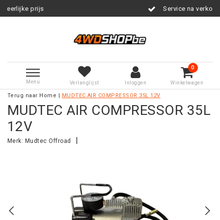
Service na verkoop
0
Menu
Verlanglijst
Inloggen
Winkelwagen
Terug naar Home
|
MUDTEC AIR COMPRESSOR 35L 12V
MUDTEC AIR COMPRESSOR 35L
12V
|
Merk:
Mudtec Offroad