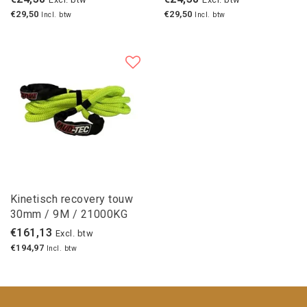
€29,50
€29,50
Incl. btw
Incl. btw
Kinetisch recovery touw
30mm / 9M / 21000KG
30% rek
€161,13
Excl. btw
€194,97
Incl. btw