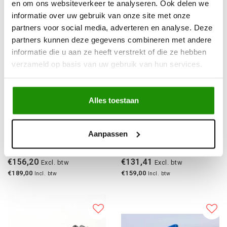
Gerelateerde producten
en om ons websiteverkeer te analyseren. Ook delen we
informatie over uw gebruik van onze site met onze
partners voor social media, adverteren en analyse. Deze
partners kunnen deze gegevens combineren met andere
informatie die u aan ze heeft verstrekt of die ze hebben
verzameld op basis van uw gebruik van hun services.
Alles toestaan
Aanpassen
MUDTEC AIR
MUDTEC AIR
COMPRESSOR 300L 12V
COMPRESSOR 160L 12V
€156,20
€131,41
Excl. btw
Excl. btw
€189,00
€159,00
Incl. btw
Incl. btw