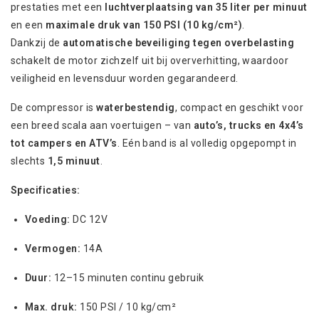
prestaties met een
luchtverplaatsing van 35 liter per minuut
en een
maximale druk van 150 PSI (10 kg/cm²)
.
Dankzij de
automatische beveiliging tegen overbelasting
schakelt de motor zichzelf uit bij oververhitting, waardoor
veiligheid en levensduur worden gegarandeerd.
De compressor is
waterbestendig
, compact en geschikt voor
een breed scala aan voertuigen – van
auto’s, trucks en 4x4’s
tot campers en ATV’s
. Eén band is al volledig opgepompt in
slechts
1,5 minuut
.
Specificaties:
Voeding:
DC 12V
Vermogen:
14A
Duur:
12–15 minuten continu gebruik
Max. druk:
150 PSI / 10 kg/cm²