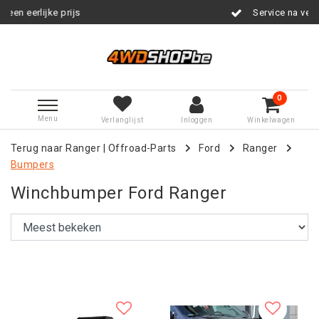
Service na verkoop
0
Menu
Verlanglijst
Inloggen
Winkelwagen
Terug naar Ranger
|
Offroad-Parts
Ford
Ranger
Bumpers
Winchbumper Ford Ranger