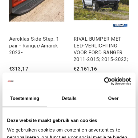
Aeroklas Side Step, 1
RIVAL BUMPER MET
pair - Ranger/Amarok
LED-VERLICHTING
2023-
VOOR FORD RANGER
2011-2015; 2015-2022;
€313,17
€2.161,16
Excl. btw
Excl. btw
€378,93
€2.615,00
Incl. btw
Incl. btw
Toestemming
Details
Over
...
1
2
3
4
5
6
Deze website maakt gebruik van cookies
Je kent het moment: de laatste kilometers over een bosweg,
de zon zakt, en je wil gewoon stoppen en rust nemen. Met
We gebruiken cookies om content en advertenties te
een daktent hoeft dat niet te betekenen dat je nog op zoek
personaliseren, om functies voor social media te bieden