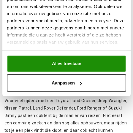
moet naar vlak terrein of dat je in nat gras staat te prutsen.
en om ons websiteverkeer te analyseren. Ook delen we
Je klapt je slaapplek open op het dak van je 4x4 en je bent
informatie over uw gebruik van onze site met onze
klaar voor de nacht, snel, droog en comfortabel.
partners voor social media, adverteren en analyse. Deze
partners kunnen deze gegevens combineren met andere
Waarom kiezen offroaders voor een
informatie die u aan ze heeft verstrekt of die ze hebben
daktent?
verzameld op basis van uw gebruik van hun services.
Een daktent haalt je letterlijk van de grond. Dat merk je
meteen op modderige ondergrond, in steenslag, of wanneer
Alles toestaan
het terrein schuin en onregelmatig is. Je slaapt hoger, vaak
ook vlakker, en je materiaal blijft properder. Daarnaast voelt
het gewoon praktischer: je parkeert waar je wil overnachten
Aanpassen
en je kamp staat.
Voor veel rijders met een
Toyota
Land Cruiser,
Jeep Wrangler
,
Nissan Patrol
,
Land Rover
Defender
,
Ford Ranger
of
Suzuki
Jimny
past een daktent bij de manier van reizen. Niet eerst
een
camping
zoeken en dan nog alles opbouwen, maar rijden
tot je een plek vindt die klopt, en daar ook echt kunnen