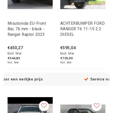
Misutonida EU-Front
ACHTERBUMPER FORD
Bar, 76 mm - black -
RANGER T6 11-15 2.2
Ranger Raptor 2023
DIESEL
€450,27
€595,04
Excl. btw
Excl. btw
€544,83
€720,00
Incl. btw
Incl. btw
s
Service na verkoop