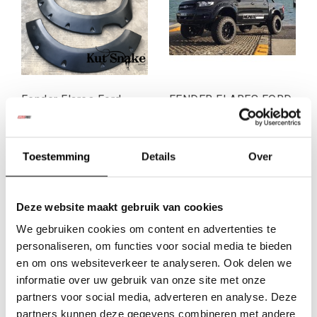
Fender Flares Ford
FENDER FLARES FORD
Ranger 2022+ PX4
RANGER PX1, 2 AND 3-
WildTrak “Monster”- 75
55 MM WIDE –
mm wide
SMOOTH FINISH
Toestemming
Details
Over
€409,09
€409,09
Excl. btw
Excl. btw
€495,00
€495,00
Deze website maakt gebruik van cookies
Incl. btw
Incl. btw
We gebruiken cookies om content en advertenties te
personaliseren, om functies voor social media te bieden
en om ons websiteverkeer te analyseren. Ook delen we
informatie over uw gebruik van onze site met onze
partners voor social media, adverteren en analyse. Deze
partners kunnen deze gegevens combineren met andere