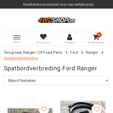
Kwalitatieve producten voor een eerlijke prijs
0
Menu
Verlanglijst
Inloggen
Winkelwagen
Terug naar Ranger
|
Offroad-Parts
Ford
Ranger
Spatbordverbreding
Spatbordverbreding Ford Ranger