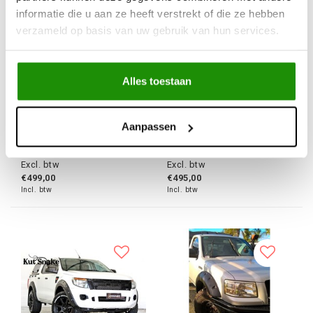
informatie die u aan ze heeft verstrekt of die ze hebben
verzameld op basis van uw gebruik van hun services.
Alles toestaan
Spatbordverbreders
Spatbordverbreders
voor Ford Ranger PX -
Ford Ranger PX - 95
55 mm breed
mm breed
Aanpassen
€412,40
€409,09
Excl. btw
Excl. btw
€499,00
€495,00
Incl. btw
Incl. btw