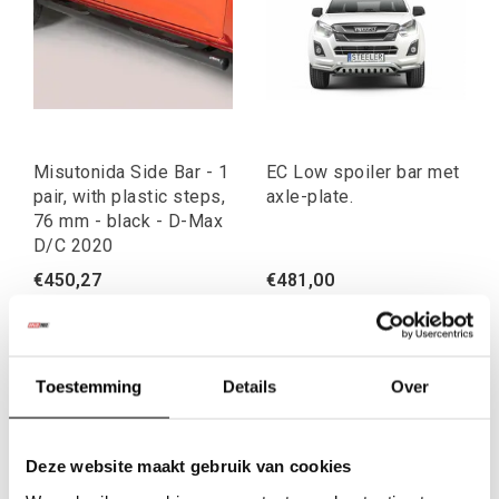
Misutonida Side Bar - 1
EC Low spoiler bar met
pair, with plastic steps,
axle-plate.
76 mm - black - D-Max
D/C 2020
€450,27
€481,00
Excl. btw
Excl. btw
€544,83
€582,01
Incl. btw
Incl. btw
Toestemming
Details
Over
1
2
3
4
5
Deze website maakt gebruik van cookies
Je zakt net wat te diep weg in nat zand, je diff blijft hangen
op een rand of je banden graven zichzelf in tot op de assen.