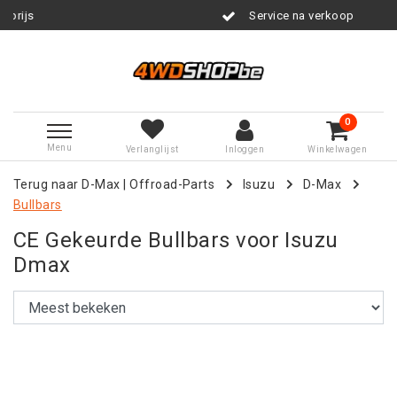
Service na verkoop
0
Menu
Verlanglijst
Inloggen
Winkelwagen
Terug naar D-Max
|
Offroad-Parts
Isuzu
D-Max
Bullbars
CE Gekeurde Bullbars voor Isuzu
Dmax