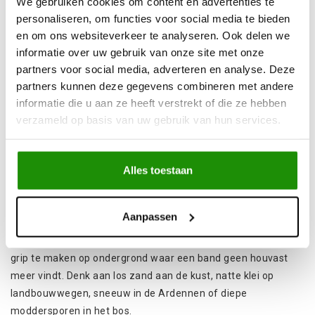
We gebruiken cookies om content en advertenties te
Op zo’n moment wil je vooral snel en gecontroleerd weer
personaliseren, om functies voor social media te bieden
tractie. Recovery boards zijn dan een van de handigste tools
en om ons websiteverkeer te analyseren. Ook delen we
in je uitrusting.
informatie over uw gebruik van onze site met onze
partners voor social media, adverteren en analyse. Deze
Bij 4WDshop.be vind je recovery boards die passen bij echte
partners kunnen deze gegevens combineren met andere
offroad omstandigheden. Ze horen thuis in elke 4x4 set,
informatie die u aan ze heeft verstrekt of die ze hebben
samen met een schep en een degelijke recovery kit. Zeker
verzameld op basis van uw gebruik van hun services.
wanneer je vaak alleen rijdt, een expeditie plant of met extra
gewicht onderweg bent.
Alles toestaan
Wanneer gebruik je recovery boards
en wat lossen ze op?
Aanpassen
Recovery boards
, ook wel tractieplaten of zandplaten
genoemd, leg je onder de aangedreven wielen om opnieuw
grip te maken op ondergrond waar een band geen houvast
meer vindt. Denk aan los zand aan de kust, natte klei op
landbouwwegen, sneeuw in de Ardennen of diepe
moddersporen in het bos.