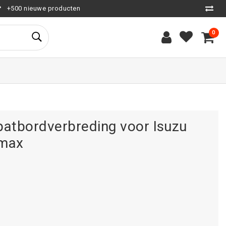
+500 nieuwe producten
0
patbordverbreding voor Isuzu
max