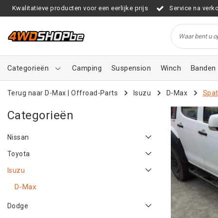
Kwalitatieve producten voor een eerlijke prijs
Service na verk
Categorieën
Camping
Suspension
Winch
Banden 
Terug naar D-Max
|
Offroad-Parts
Isuzu
D-Max
Spat
Categorieën
Nissan
Toyota
Isuzu
D-Max
Dodge