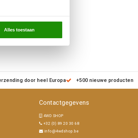
€409,09
Excl. btw
€495,00
Incl. btw
Alles toestaan
erzending door heel Europa
+500 nieuwe producten
Contactgegevens
4WD SHOP
+32 (0) 89 20 30 68
info@4wdshop.be