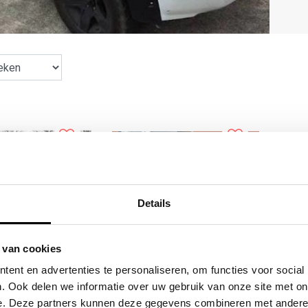
Details
 van cookies
ent en advertenties te personaliseren, om functies voor social
IVERSELE
Fender Flares voor Isuzu D-
FEND
. Ook delen we informatie over uw gebruik van onze site met on
HTHAPPER
max - 80MM
D
e. Deze partners kunnen deze gegevens combineren met andere i