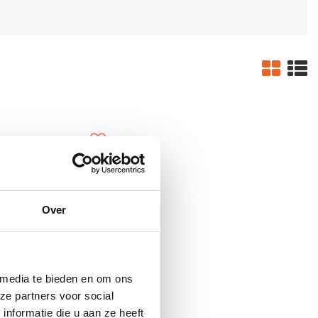
Over
 media te bieden en om ons
ER FLARES FOR ISUZU
ze partners voor social
-MAX – 85MM WIDE
nformatie die u aan ze heeft