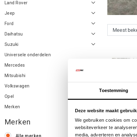
Land Rover
Jeep
Ford
Daihatsu
Suzuki
Universele onderdelen
Mercedes
Mitsubishi
Volkswagen
Toestemming
Opel
Merken
Deze website maakt gebruik
We gebruiken cookies om cont
Merken
UN
websiteverkeer te analyseren
LUC
media, adverteren en analys
Alle merken