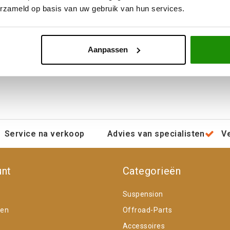
erzameld op basis van uw gebruik van hun services.
,82
€453,72
Excl. btw
Excl. btw
0,00
€549,00
Incl. btw
Incl. btw
Aanpassen
Service na verkoop
Advies van specialisten
V
unt
Categorieën
Suspension
gen
Offroad-Parts
Accessoires