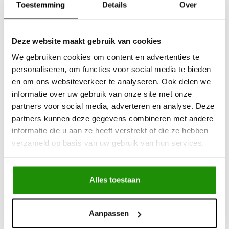
Toestemming
Details
Over
Deze website maakt gebruik van cookies
We gebruiken cookies om content en advertenties te
personaliseren, om functies voor social media te bieden
WHEEL SPACERS
WHEEL SPACER KIT
en om ons websiteverkeer te analyseren. Ook delen we
(4pcs) 30MM ISUZU
30MM / 40MM- ISUZU
informatie over uw gebruik van onze site met onze
DMAX EN TROOPER
DMAX EN TROOPER
38MM
partners voor social media, adverteren en analyse. Deze
partners kunnen deze gegevens combineren met andere
€131,41
€139,67
informatie die u aan ze heeft verstrekt of die ze hebben
Excl. btw
Excl. btw
verzameld op basis van uw gebruik van hun services.
€159,00
€169,00
Incl. btw
Incl. btw
Alles toestaan
Aanpassen