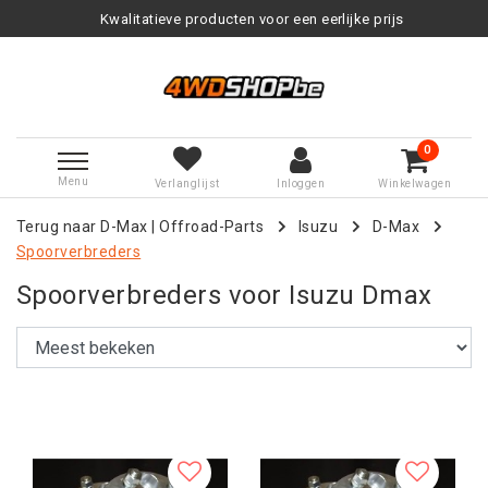
Kwalitatieve producten voor een eerlijke prijs
0
Menu
Verlanglijst
Inloggen
Winkelwagen
Terug naar D-Max
|
Offroad-Parts
Isuzu
D-Max
Spoorverbreders
Spoorverbreders voor Isuzu Dmax