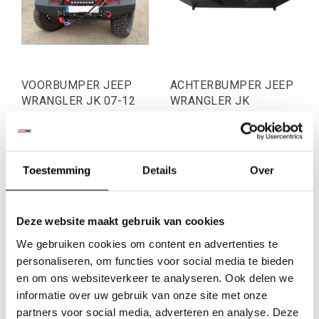
VOORBUMPER JEEP
ACHTERBUMPER JEEP
WRANGLER JK 07-12
WRANGLER JK
€1.072,73
€371,07
Toestemming
Details
Over
Excl. btw
Excl. btw
€1.298,00
€449,00
Incl. btw
Incl. btw
Deze website maakt gebruik van cookies
We gebruiken cookies om content en advertenties te
personaliseren, om functies voor social media te bieden
en om ons websiteverkeer te analyseren. Ook delen we
informatie over uw gebruik van onze site met onze
partners voor social media, adverteren en analyse. Deze