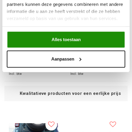
partners kunnen deze gegevens combineren met andere
informatie die u aan ze heeft verstrekt of die ze hebben
verzameld op basis van uw gebruik van hun services.
RESERVEWIEL HOUDER
VOORBUMPER /
JEEP WRANGLER JK
WINCHBUMPER JEEP
Alles toestaan
WRANGLER JK
€371,07
€701,65
Aanpassen
Excl. btw
Excl. btw
€449,00
€849,00
Incl. btw
Incl. btw
alitatieve producten voor een eerlijke prijs