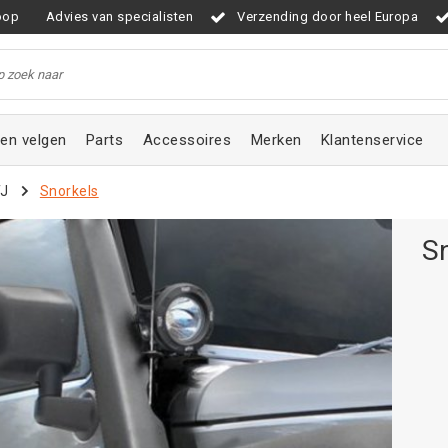
oop
Advies van specialisten
Verzending door heel Europa
en velgen
Parts
Accessoires
Merken
Klantenservice
TJ
Snorkels
S