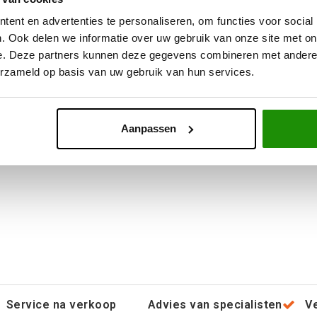
ent en advertenties te personaliseren, om functies voor social
. Ook delen we informatie over uw gebruik van onze site met on
,67
Excl. btw
e. Deze partners kunnen deze gegevens combineren met andere i
9,00
Incl. btw
erzameld op basis van uw gebruik van hun services.
Aanpassen
Service na verkoop
Advies van specialisten
V