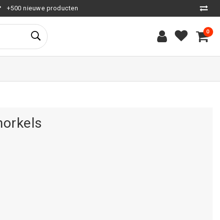
+500 nieuwe producten
0
norkels