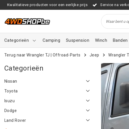
Kwalitatieve producten voor een eerlijke prijs
Service na verk
Categorieën
Camping
Suspension
Winch
Banden 
Terug naar Wrangler TJ
|
Offroad-Parts
Jeep
Wrangler 
Categorieën
Nissan
Toyota
Isuzu
Dodge
Land Rover