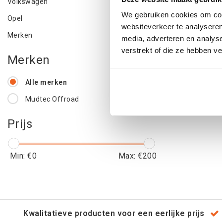
Volkswagen
We gebruiken cookies om cont
Opel
websiteverkeer te analyseren
€139
Merken
media, adverteren en analys
€16
verstrekt of die ze hebben v
Merken
Alle merken
Mudtec Offroad
Prijs
Min: €
0
Max: €
200
Kwalitatieve producten voor een eerlijke prijs