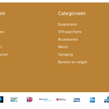
unt
Categorieën
Suspension
gen
Offroad-Parts
Accessoires
st
Winch
ucten
Camping
Banden en velgen