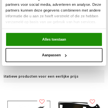
partners voor social media, adverteren en analyse. Deze
partners kunnen deze gegevens combineren met andere
informatie die u aan ze heeft verstrekt of die ze hebben
verzameld op basis van uw gebruik van hun services.
Motorkap Traanplaat
Wing Top Traanplaat
Alles toestaan
€128,10
€123,14
Excl. btw
Excl. btw
Aanpassen
€155,00
€149,00
Incl. btw
Incl. btw
r een eerlijke prijs
Service na ver