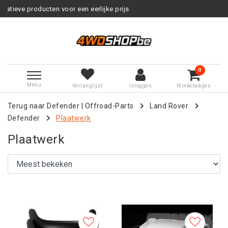
eerlijke prijs
Service na verkoop
0
Menu
Verlanglijst
Inloggen
Winkelwagen
Terug naar Defender
|
Offroad-Parts
Land Rover
Defender
Plaatwerk
Plaatwerk