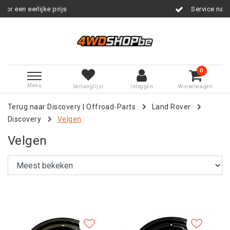
s
Service na verkoop
0
Menu
Verlanglijst
Inloggen
Winkelwagen
Terug naar Discovery
|
Offroad-Parts
Land Rover
Discovery
Velgen
Velgen