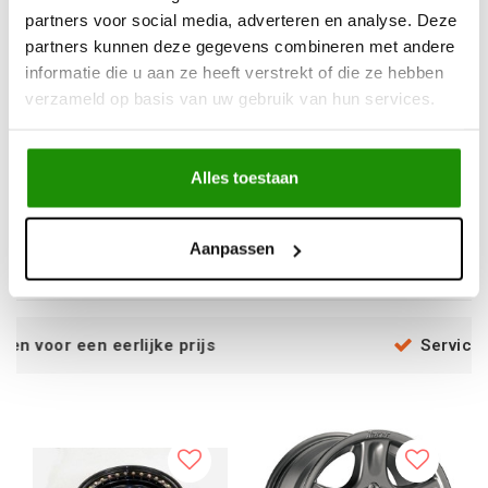
partners voor social media, adverteren en analyse. Deze
partners kunnen deze gegevens combineren met andere
informatie die u aan ze heeft verstrekt of die ze hebben
verzameld op basis van uw gebruik van hun services.
Beadlock 5-Spoke 7x16
Heavy Duty 5-Spoke
ET-25
7x16
Alles toestaan
€222,31
€114,88
Excl. btw
Excl. btw
Aanpassen
€269,00
€139,00
Incl. btw
Incl. btw
ke prijs
Service na verkoop