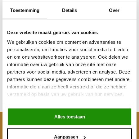
Toestemming
Details
Over
Deze website maakt gebruik van cookies
We gebruiken cookies om content en advertenties te
personaliseren, om functies voor social media te bieden
Grill "de luxe"
Grill Racing
en om ons websiteverkeer te analyseren. Ook delen we
informatie over uw gebruik van onze site met onze
partners voor social media, adverteren en analyse. Deze
partners kunnen deze gegevens combineren met andere
€147,93
€106,61
informatie die u aan ze heeft verstrekt of die ze hebben
Excl. btw
Excl. btw
verzameld op basis van uw gebruik van hun services.
€179,00
€129,00
Incl. btw
Incl. btw
Alles toestaan
Klantenservice
Aanpassen