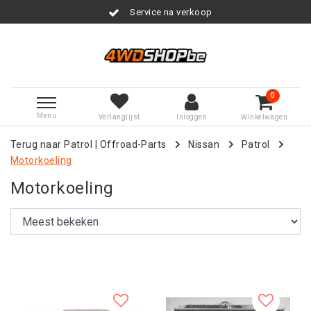
Service na verkoop
0
Menu
Verlanglijst
Inloggen
Winkelwagen
Terug naar Patrol
|
Offroad-Parts
Nissan
Patrol
Motorkoeling
Motorkoeling