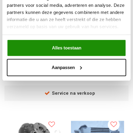
partners voor social media, adverteren en analyse. Deze
partners kunnen deze gegevens combineren met andere
informatie die u aan ze heeft verstrekt of die ze hebben
verzameld op basis van uw gebruik van hun services.
Performance Radiator
EXTRA OPTIMA
Y60 2.8/4.2
NISSAN PATROL
BATTERIJ
MONTAGEPLAAT
Alles toestaan
€557,85
€77,69
Excl. btw
Excl. btw
Aanpassen
€675,00
€94,00
Incl. btw
Incl. btw
Service na verkoop