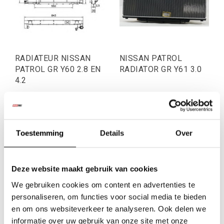
RADIATEUR NISSAN
NISSAN PATROL
PATROL GR Y60 2.8 EN
RADIATOR GR Y61 3.0
4.2
€619,01
€247,11
Excl. btw
Excl. btw
€749,00
€299,00
Toestemming
Details
Over
Incl. btw
Incl. btw
Deze website maakt gebruik van cookies
We gebruiken cookies om content en advertenties te
personaliseren, om functies voor social media te bieden
en om ons websiteverkeer te analyseren. Ook delen we
informatie over uw gebruik van onze site met onze