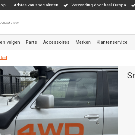
oop
Advies van specialisten
Verzending door heel Europa
en velgen
Parts
Accessoires
Merken
Klantenservice
rkel
S