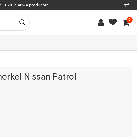
+500 nieuwe producten
0
norkel Nissan Patrol