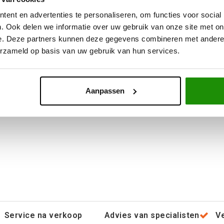
ent en advertenties te personaliseren, om functies voor social
. Ook delen we informatie over uw gebruik van onze site met on
,67
Excl. btw
e. Deze partners kunnen deze gegevens combineren met andere i
9,00
Incl. btw
erzameld op basis van uw gebruik van hun services.
Aanpassen
Service na verkoop
Advies van specialisten
V