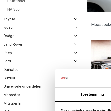
Pathfinder
NP 300
Toyota
Isuzu
Dodge
Land Rover
Jeep
Ford
Daihatsu
Suzuki
Universele onderdelen
Toestemming
Mercedes
Snorkel N
Mitsubishi
Deze website maakt gebruik