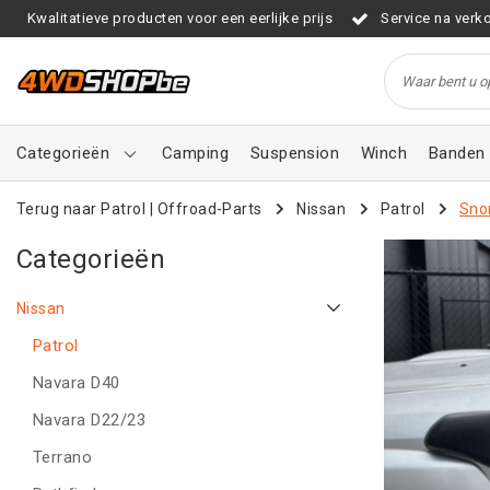
Kwalitatieve producten voor een eerlijke prijs
Service na verk
Categorieën
Camping
Suspension
Winch
Banden 
Terug naar Patrol
|
Offroad-Parts
Nissan
Patrol
Sno
Categorieën
Nissan
Patrol
Navara D40
Navara D22/23
Terrano