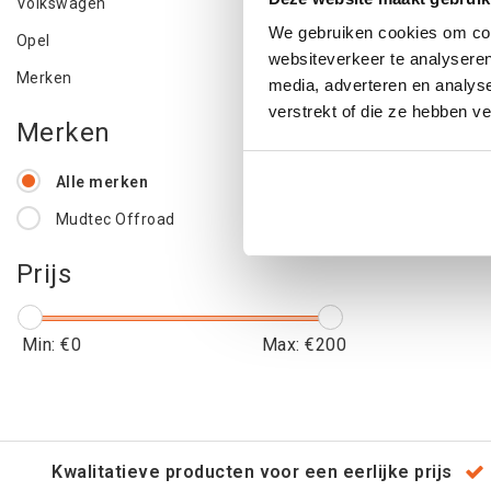
Volkswagen
We gebruiken cookies om cont
Opel
websiteverkeer te analyseren
€139
Merken
media, adverteren en analys
€16
verstrekt of die ze hebben v
Merken
Alle merken
Mudtec Offroad
Prijs
Min: €
0
Max: €
200
Kwalitatieve producten voor een eerlijke prijs