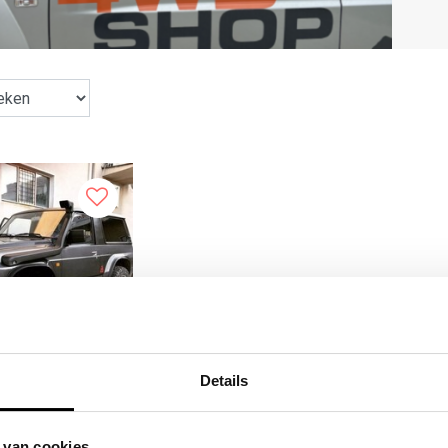
Details
issan Patrol Y60
 van cookies