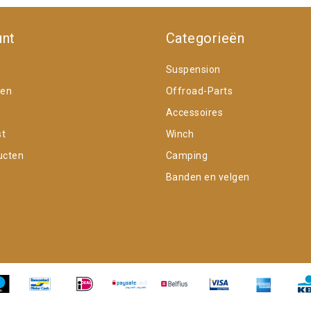
unt
Categorieën
Suspension
gen
Offroad-Parts
Accessoires
st
Winch
ucten
Camping
Banden en velgen