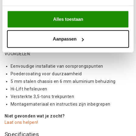
Deze bumpers zijn compatibel met diverse led-
mist-/verstralers, hebben geïntegreerde ophaalpunten en
lierbevestigingen en kunnen worden aangepast aan uw
Alles toestaan
specifieke behoeften. De stijlvolle en functionele bumpers
zijn ontworpen voor eenvoudige installatie, met of zonder
Aanpassen
bijpassende RIVAL skidplate-kits.
VOORDELEN:
Eenvoudige installatie van oorsprongspunten
Poedercoating voor duurzaamheid
5 mm stalen chassis en 6 mm aluminium behuizing
Hi-Lift hefsleuven
Versterkte 3,5-tons trekpunten
Montagemateriaal en instructies zijn inbegrepen
Niet gevonden wat je zocht?
Laat ons helpen!
Specificaties