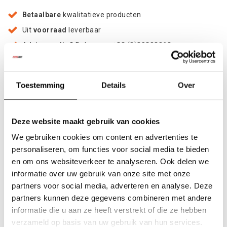
Betaalbare
kwalitatieve producten
Uit
voorraad
leverbaar
Advies nodig?
Bel ons op +32 (0)89203068
Verzending door
heel Europa
+500
nieuwe
producten
Toestemming
Details
Over
Deel dit product
Deze website maakt gebruik van cookies
We gebruiken cookies om content en advertenties te
personaliseren, om functies voor social media te bieden
Informatie
en om ons websiteverkeer te analyseren. Ook delen we
informatie over uw gebruik van onze site met onze
partners voor social media, adverteren en analyse. Deze
ALUMINIUM BUMPERS
partners kunnen deze gegevens combineren met andere
RIVAL aluminium bumpers bieden uitstekende stevigheid en
informatie die u aan ze heeft verstrekt of die ze hebben
bescherming zonder de nadelen van zware stalen bumpers.
verzameld op basis van uw gebruik van hun services.