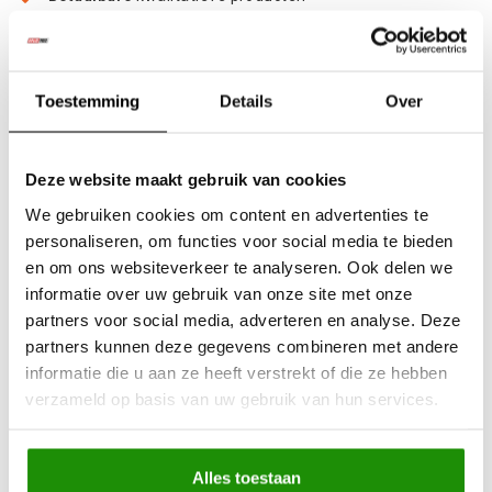
Uit
voorraad
leverbaar
Advies nodig?
Bel ons op +32 (0)89203068
Verzending door
heel Europa
Toestemming
Details
Over
+500
nieuwe
producten
Deze website maakt gebruik van cookies
Deel dit product
We gebruiken cookies om content en advertenties te
personaliseren, om functies voor social media te bieden
en om ons websiteverkeer te analyseren. Ook delen we
informatie over uw gebruik van onze site met onze
Informatie
partners voor social media, adverteren en analyse. Deze
partners kunnen deze gegevens combineren met andere
Nissan Navara D40 05-14 More4x4 stalen achterbumper is
informatie die u aan ze heeft verstrekt of die ze hebben
gemaakt van 6, 4 en 3 mm dik staal .
verzameld op basis van uw gebruik van hun services.
Nissan Navara D40, 2005-2014, alle motorversies.
Alles toestaan
De zijdelen van de bumper hebben steunen die aan het frame