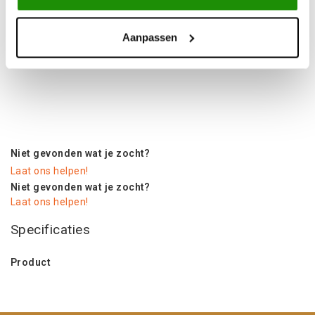
zijn geschroefd en, afgezien van de mogelijkheid om de
bumper nauwkeurig af te stellen, spelen ze een zeer
belangrijke rol als zijsteunen, noodzakelijk voor dergelijke
Aanpassen
lange oppervlakken.
De bumper heeft een ingebouwde werklampbevestiging en
versterkte bevestigingen voor beugelhandgrepen.
MorE 4x4 off-road bumpers zijn bedekt met "Cracked Desert"
structurele verf,aangebracht in de poedercoatingtechniek.
Deze sterke structuur geeft een effect vergelijkbaar met de
RAPTOR coating.
Niet gevonden wat je zocht?
Laat ons helpen!
Niet gevonden wat je zocht?
Laat ons helpen!
Specificaties
Product