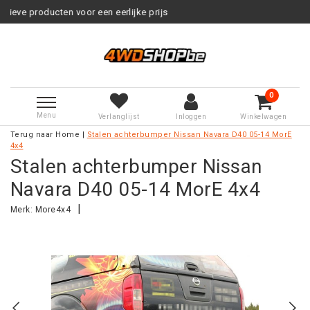
n voor een eerlijke prijs
Service 
0
Menu
Verlanglijst
Inloggen
Winkelwagen
Terug naar Home
|
Stalen achterbumper Nissan Navara D40 05-14 MorE
4x4
Stalen achterbumper Nissan
Navara D40 05-14 MorE 4x4
|
Merk:
More4x4