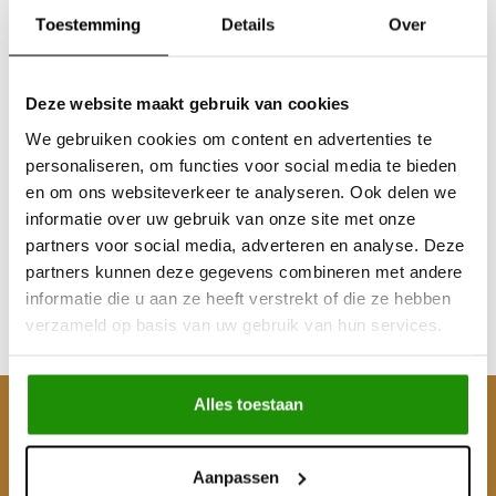
Toestemming
Details
Over
Deze website maakt gebruik van cookies
Sale
We gebruiken cookies om content en advertenties te
MUDTEC SRT 12S
personaliseren, om functies voor social media te bieden
Winch, 7.0HP, 5443 kg,
en om ons websiteverkeer te analyseren. Ook delen we
Synthetic Rope
informatie over uw gebruik van onze site met onze
partners voor social media, adverteren en analyse. Deze
€587,60
€652,07
partners kunnen deze gegevens combineren met andere
Excl. btw
informatie die u aan ze heeft verstrekt of die ze hebben
€789,00
€711,00
verzameld op basis van uw gebruik van hun services.
Incl. btw
Alles toestaan
Klantenservice
Mijn account
Aanpassen