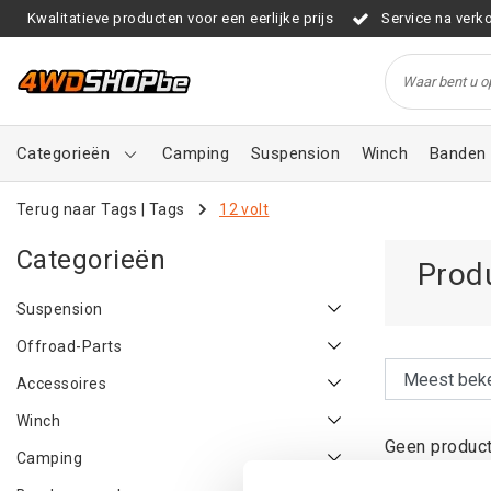
Kwalitatieve producten voor een eerlijke prijs
Service na verk
Categorieën
Camping
Suspension
Winch
Banden 
Terug naar Tags
|
Tags
12 volt
Categorieën
Prod
Suspension
Offroad-Parts
Accessoires
Winch
Geen product
Camping