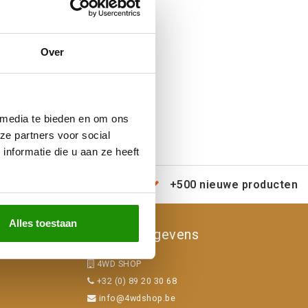
Over
 media te bieden en om ons
ze partners voor social
nformatie die u aan ze heeft
erzending door heel Europa
+500 nieuwe producten
Alles toestaan
Contactgegevens
4WD SHOP
+32 (0) 89 20 30 68
info@4wdshop.be