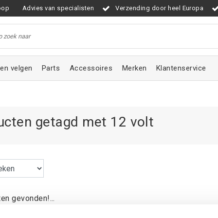
oop
Advies van specialisten
Verzending door heel Europa
en velgen
Parts
Accessoires
Merken
Klantenservice
ucten getagd met 12 volt
en gevonden!...