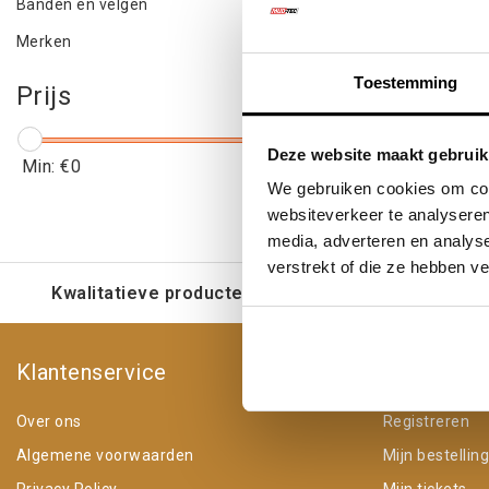
Banden en velgen
Merken
Toestemming
Prijs
Deze website maakt gebruik
Min: €
0
Max: €
5
We gebruiken cookies om cont
websiteverkeer te analyseren
media, adverteren en analys
verstrekt of die ze hebben v
Kwalitatieve producten voor een eerlijke prijs
Klantenservice
Mijn acco
Over ons
Registreren
Algemene voorwaarden
Mijn bestellin
Privacy Policy
Mijn tickets