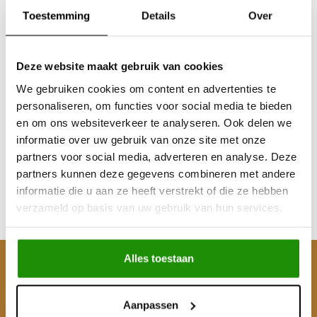
Toestemming
Details
Over
Deze website maakt gebruik van cookies
Sale
We gebruiken cookies om content en advertenties te
MUDTEC SRT 13S
personaliseren, om functies voor social media te bieden
Winch, 7.2HP, 6123 kg,
en om ons websiteverkeer te analyseren. Ook delen we
Synthetic Rope
informatie over uw gebruik van onze site met onze
partners voor social media, adverteren en analyse. Deze
€660,33
€734,71
partners kunnen deze gegevens combineren met andere
Excl. btw
informatie die u aan ze heeft verstrekt of die ze hebben
€889,00
€799,00
verzameld op basis van uw gebruik van hun services.
Incl. btw
Alles toestaan
Klantenservice
Mijn account
Aanpassen