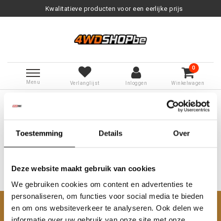
Kwalitatieve producten voor een eerlijke prijs
0
Menu
Verlanglijst
Inloggen
Winkelwagen
Terug naar Tags
|
Tags
255/10R16
Producten getagd met 255/10R16
Toestemming
Details
Over
Deze website maakt gebruik van cookies
We gebruiken cookies om content en advertenties te
Geen producten gevonden!...
personaliseren, om functies voor social media te bieden
en om ons websiteverkeer te analyseren. Ook delen we
Klantenservice
informatie over uw gebruik van onze site met onze