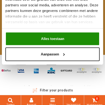
partners voor social media, adverteren en analyse. Deze
Mijn account
partners kunnen deze gegevens combineren met andere
informatie die u aan ze heeft verstrekt of die ze hebben
Categorieën
verzameld op basis van uw gebruik van hun services.
Contactgegevens
Alles toestaan
Volg ons
Aanpassen
Copyright © 2026 - 4WD Shop | Powered by
emarkable
Filter your products
0
Zoeken
Account
Menu
Verlanglijst
Winkelwagen