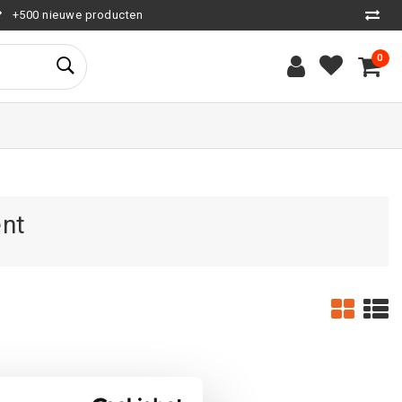
+500 nieuwe producten
0
ent