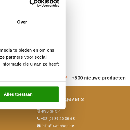
Over
 media te bieden en om ons
ze partners voor social
nformatie die u aan ze heeft
erzending door heel Europa
+500 nieuwe producten
Alles toestaan
Contactgegevens
4WD SHOP
+32 (0) 89 20 30 68
info@4wdshop.be