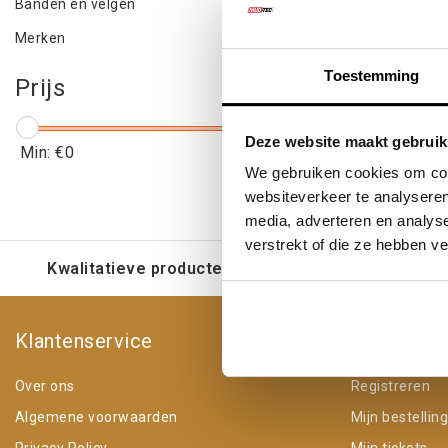
Banden en velgen
Merken
Toestemming
Prijs
Deze website maakt gebruik
Min: €
0
Max: €
5
We gebruiken cookies om cont
websiteverkeer te analyseren
media, adverteren en analys
verstrekt of die ze hebben v
Kwalitatieve producten voor een eerlijke prijs
Klantenservice
Mijn acco
Over ons
Registreren
Algemene voorwaarden
Mijn bestellin
Privacy Policy
Mijn tickets