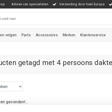
oop
Advies van specialisten
Verzending door heel Europa
en velgen
Parts
Accessoires
Merken
Klantenservice
ucten getagd met 4 persoons dakt
en gevonden!...