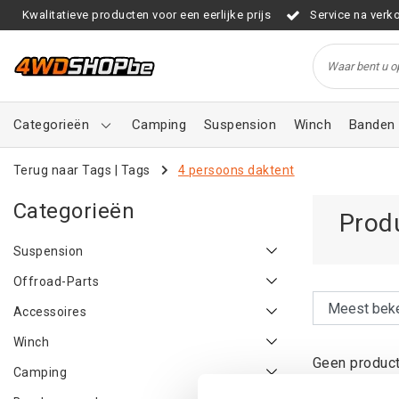
Kwalitatieve producten voor een eerlijke prijs
Service na verk
Categorieën
Camping
Suspension
Winch
Banden 
Terug naar Tags
|
Tags
4 persoons daktent
Categorieën
Prod
Suspension
Offroad-Parts
Accessoires
Winch
Geen product
Camping