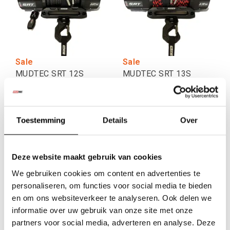
Sale
Sale
MUDTEC SRT 12S
MUDTEC SRT 13S
Winch, 7.0HP, 5443 kg,
Winch, 7.2HP, 6123 kg,
Synthetic Rope
Synthetic Rope
Toestemming
Details
Over
€587,60
€660,33
€652,07
€734,71
Excl. btw
Excl. btw
€789,00
€889,00
€711,00
€799,00
Incl. btw
Incl. btw
Deze website maakt gebruik van cookies
We gebruiken cookies om content en advertenties te
personaliseren, om functies voor social media te bieden
en om ons websiteverkeer te analyseren. Ook delen we
informatie over uw gebruik van onze site met onze
partners voor social media, adverteren en analyse. Deze