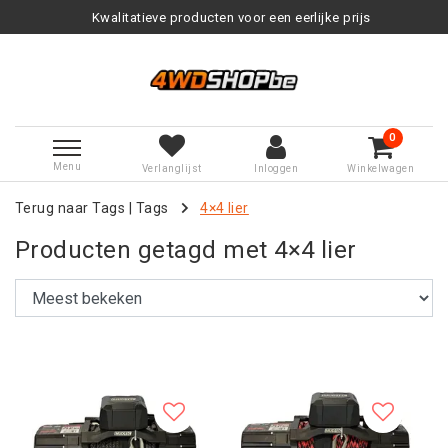
Kwalitatieve producten voor een eerlijke prijs
0
Menu
Verlanglijst
Inloggen
Winkelwagen
Terug naar Tags
|
Tags
4×4 lier
Producten getagd met 4×4 lier