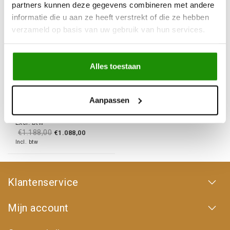
partners kunnen deze gegevens combineren met andere
informatie die u aan ze heeft verstrekt of die ze hebben
verzameld op basis van uw gebruik van hun services.
Sale
MUDTEC SRX13500
Alles toestaan
Winch, 6123 kg, 7.2HP,
12V, Wireless Clutch
Aanpassen
€899,17
€981,82
Excl. btw
€1.188,00
€1.088,00
Incl. btw
Klantenservice
Mijn account