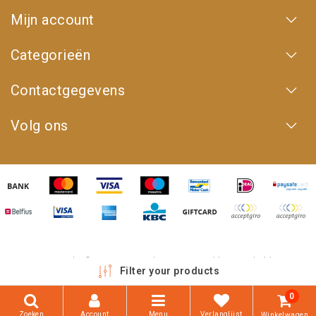
Mijn account
Categorieën
Contactgegevens
Volg ons
Copyright © 2026 - 4WD Shop | Powered by
emarkable
Filter your products
0
Zoeken
Account
Menu
Verlanglijst
Winkelwagen