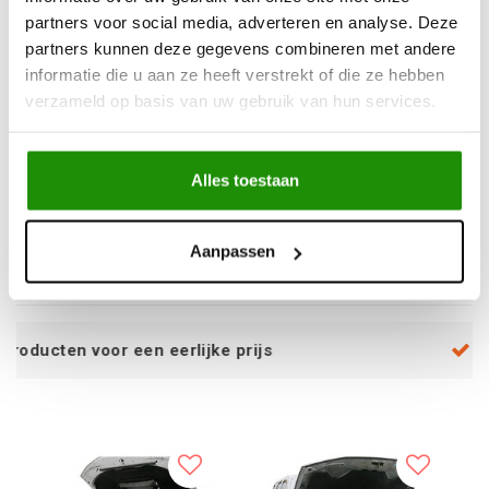
partners voor social media, adverteren en analyse. Deze
partners kunnen deze gegevens combineren met andere
informatie die u aan ze heeft verstrekt of die ze hebben
verzameld op basis van uw gebruik van hun services.
HOOD LIFT KITS ISUZU
GAS STRUTS TOYOTA
D-MAX 2021-2023
LAND CRUISER PRADO
2024
Alles toestaan
€72,73
€77,69
Excl. btw
Excl. btw
Aanpassen
€88,00
€94,00
Incl. btw
Incl. btw
rlijke prijs
Service na verkoop