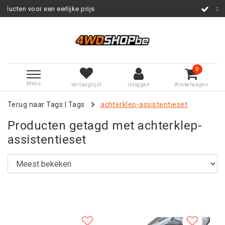
e prijs
Service na verkoop
0
Menu
Verlanglijst
Inloggen
Winkelwagen
Terug naar Tags
|
Tags
achterklep-assistentieset
Producten getagd met achterklep-
assistentieset