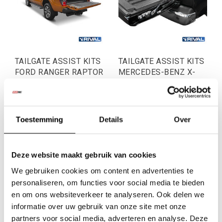
TAILGATE ASSIST KITS
TAILGATE ASSIST KITS
FORD RANGER RAPTOR
MERCEDES-BENZ X-
2019-2022
CLASS 2017
€97,52
€95,04
Toestemming
Details
Over
Excl. btw
Excl. btw
€118,00
€115,00
Incl. btw
Incl. btw
Deze website maakt gebruik van cookies
We gebruiken cookies om content en advertenties te
personaliseren, om functies voor social media te bieden
en om ons websiteverkeer te analyseren. Ook delen we
informatie over uw gebruik van onze site met onze
partners voor social media, adverteren en analyse. Deze