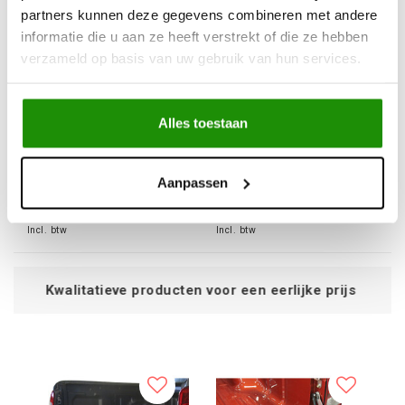
partners kunnen deze gegevens combineren met andere
informatie die u aan ze heeft verstrekt of die ze hebben
verzameld op basis van uw gebruik van hun services.
TAILGATE ASSIST KITS
TAILGATE ASSIST KITS
ISUZU D-MAX 2021-
NISSAN NAVARA
Alles toestaan
2023
(FRONTIER) 2014-2021
€95,04
€95,04
Aanpassen
Excl. btw
Excl. btw
€115,00
€115,00
Incl. btw
Incl. btw
oducten voor een eerlijke prijs
Ser