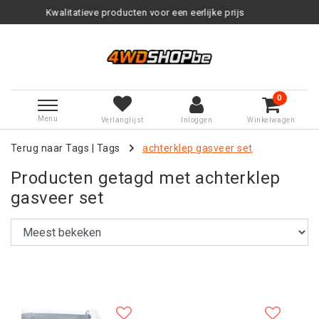
cten voor een eerlijke prijs
Servi
0
Menu
Verlanglijst
Inloggen
Winkelwagen
Terug naar Tags
|
Tags
achterklep gasveer set
Producten getagd met achterklep
gasveer set