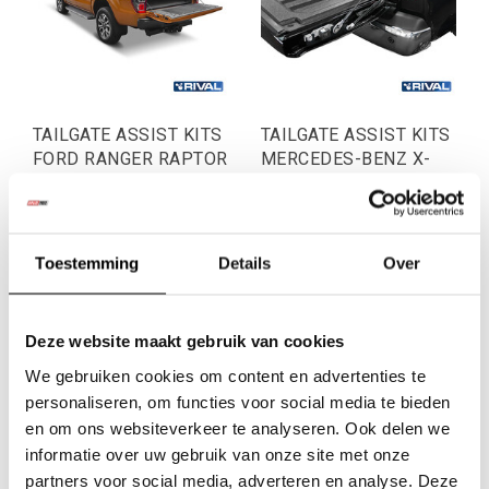
TAILGATE ASSIST KITS
TAILGATE ASSIST KITS
FORD RANGER RAPTOR
MERCEDES-BENZ X-
2019-2022
CLASS 2017
€97,52
€95,04
Toestemming
Details
Over
Excl. btw
Excl. btw
€118,00
€115,00
Incl. btw
Incl. btw
Deze website maakt gebruik van cookies
We gebruiken cookies om content en advertenties te
personaliseren, om functies voor social media te bieden
en om ons websiteverkeer te analyseren. Ook delen we
informatie over uw gebruik van onze site met onze
partners voor social media, adverteren en analyse. Deze