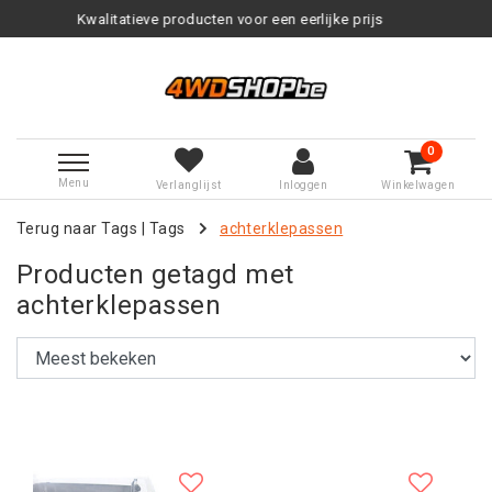
ducten voor een eerlijke prijs
Serv
0
Menu
Verlanglijst
Inloggen
Winkelwagen
Terug naar Tags
|
Tags
achterklepassen
Producten getagd met
achterklepassen