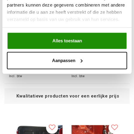
partners kunnen deze gegevens combineren met andere
informatie die u aan ze heeft verstrekt of die ze hebben
verzameld op basis van uw gebruik van hun services.
TAILGATE ASSIST KITS
TAILGATE ASSIST KITS
ISUZU D-MAX 2021-
NISSAN NAVARA
Alles toestaan
2023
(FRONTIER) 2014-2021
€95,04
€95,04
Aanpassen
Excl. btw
Excl. btw
€115,00
€115,00
Incl. btw
Incl. btw
producten voor een eerlijke prijs
Se