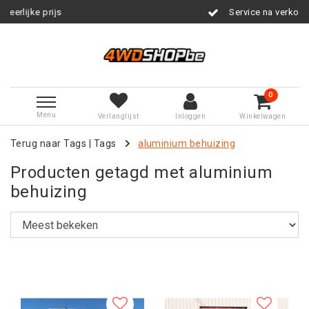
Service na verkoop
0
Menu
Verlanglijst
Inloggen
Winkelwagen
Terug naar Tags
|
Tags
aluminium behuizing
Producten getagd met aluminium
behuizing