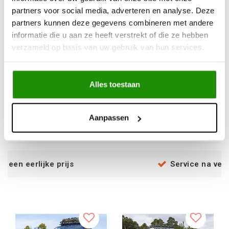
partners voor social media, adverteren en analyse. Deze
partners kunnen deze gegevens combineren met andere
informatie die u aan ze heeft verstrekt of die ze hebben
verzameld op basis van uw gebruik van hun services.
RIVAL BUMPER VOOR
RIVAL BUMPERS VOOR
TOYOTA LAND
TOYOTA HILUX 2011-
CRUISER PRADO
2015; 2015-2020;
Alles toestaan
2024-;
2018-2020; 2021-2024;
€2.147,11
€1.540,50
Excl. btw
Excl. btw
Aanpassen
€2.598,00
€1.864,00
Incl. btw
Incl. btw
 prijs
Service na verkoop