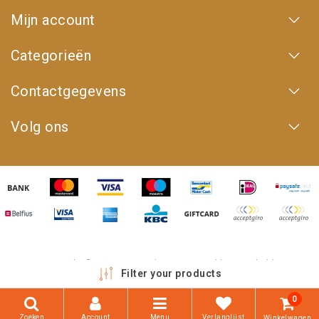
Mijn account
Categorieën
Contactgegevens
Volg ons
Copyright © 2026 - 4WD Shop | Powered by
emarkable
Filter your products
0
Zoeken
Account
Menu
Verlanglijst
Winkelwagen