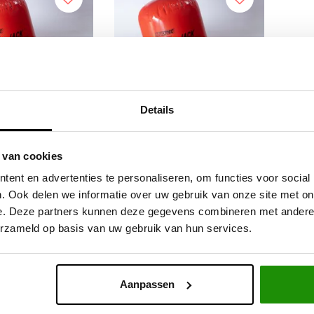
Details
Air Jack 4200kg
Mudtec Air Jack 4200kg
 van cookies
ent en advertenties te personaliseren, om functies voor social
. Ook delen we informatie over uw gebruik van onze site met on
e. Deze partners kunnen deze gegevens combineren met andere i
,67
€139,67
Excl. btw
Excl. btw
erzameld op basis van uw gebruik van hun services.
9,00
€169,00
Incl. btw
Incl. btw
Aanpassen
Service na verkoop
Advies van specialisten
V