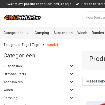
Kwalitatieve producten voor een eerlijke prijs
Service na verk
Categorieën
Camping
Suspension
Winch
Banden 
Terug naar Tags
|
Tags
autokrik
Categorieën
Prod
Suspension
Offroad-Parts
Accessoires
Winch
Camping