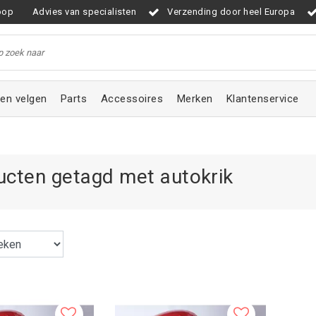
oop
Advies van specialisten
Verzending door heel Europa
en velgen
Parts
Accessoires
Merken
Klantenservice
ucten getagd met autokrik