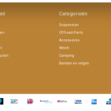
unt
Categorieën
Suspension
gen
Offroad-Parts
Accessoires
st
Winch
ucten
Camping
Banden en velgen