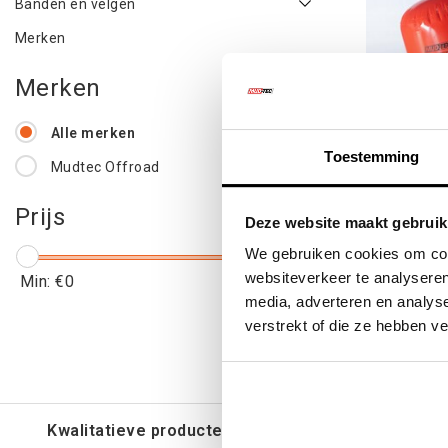
Banden en velgen
Merken
Merken
Alle merken
Toestemming
Mudtec Offroad
Prijs
Mudtec 
Deze website maakt gebruik
We gebruiken cookies om cont
websiteverkeer te analyseren
Min: €
0
Max: €
200
media, adverteren en analys
€139
verstrekt of die ze hebben v
€16
Kwalitatieve producten voor een eerlijke prijs