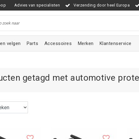
oop
Advies van specialisten
Verzending door heel Europa
en velgen
Parts
Accessoires
Merken
Klantenservice
ucten getagd met automotive prote