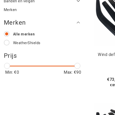
Banden en velgen
Merken
Merken
Alle merken
WeatherShields
Wind def
Prijs
Min: €
0
Max: €
90
€73
€8