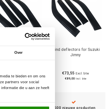
Wind deflectors for Suzuki
 deflectors for Toyota
Over
Jimny
€73,55
€73,55
Excl. btw
Excl. btw
 media te bieden en om ons
€89,00
€89,00
Incl. btw
Incl. btw
ze partners voor social
nformatie die u aan ze heeft
Advies van
specialisten
+500 nieuwe producten