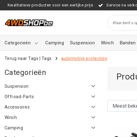
Kwalitatieve producten voor een eerlijke prijs
Service na verk
Categorieën
Camping
Suspension
Winch
Banden 
Terug naar Tags
|
Tags
automotive protection
Categorieën
Prod
Suspension
Offroad-Parts
Accessoires
Winch
Camping