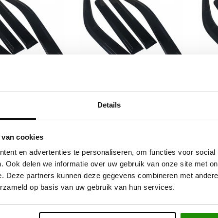
eflectors for
Wind deflectors for Nissan
Wind
Details
wagen Amarok
Navara
 van cookies
,55
€73,55
Excl. btw
Excl. btw
ent en advertenties te personaliseren, om functies voor social
9,00
€89,00
Incl. btw
Incl. btw
. Ook delen we informatie over uw gebruik van onze site met on
e. Deze partners kunnen deze gegevens combineren met andere i
erzameld op basis van uw gebruik van hun services.
ieve producten voor een eerlijke prijs
Service na verkoop