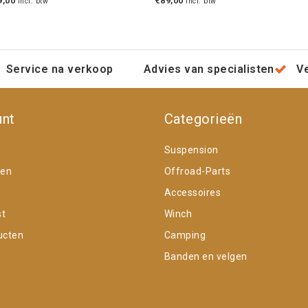
9,00
€89,00
Incl. btw
Incl. btw
Service na verkoop
Advies van specialisten
V
unt
Categorieën
Suspension
gen
Offroad-Parts
Accessoires
st
Winch
ucten
Camping
Banden en velgen