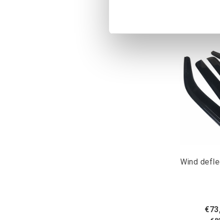
Wind defle
€73