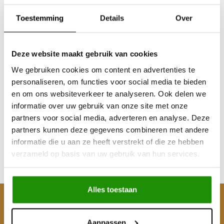
Toestemming
Details
Over
Deze website maakt gebruik van cookies
We gebruiken cookies om content en advertenties te
personaliseren, om functies voor social media te bieden
Manometer
en om ons websiteverkeer te analyseren. Ook delen we
informatie over uw gebruik van onze site met onze
partners voor social media, adverteren en analyse. Deze
partners kunnen deze gegevens combineren met andere
€26,45
informatie die u aan ze heeft verstrekt of die ze hebben
Excl. btw
verzameld op basis van uw gebruik van hun services.
€32,00
Incl. btw
Alles toestaan
Klantenservice
Aanpassen