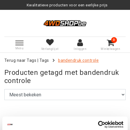
Kwalitatieve producten voor een eerlijke prijs
0
Menu
Verlanglijst
Inloggen
Winkelwagen
Terug naar Tags
|
Tags
bandendruk controle
Producten getagd met bandendruk
controle