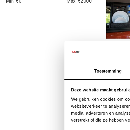
Min: €
0
Max: €
2000
Bushtech 
Toestemming
€205
Deze website maakt gebruik
€24
We gebruiken cookies om cont
websiteverkeer te analyseren
media, adverteren en analys
verstrekt of die ze hebben v
Kwalitat