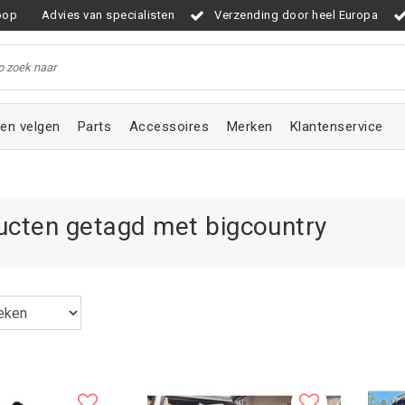
oop
Advies van specialisten
Verzending door heel Europa
en velgen
Parts
Accessoires
Merken
Klantenservice
ucten getagd met bigcountry