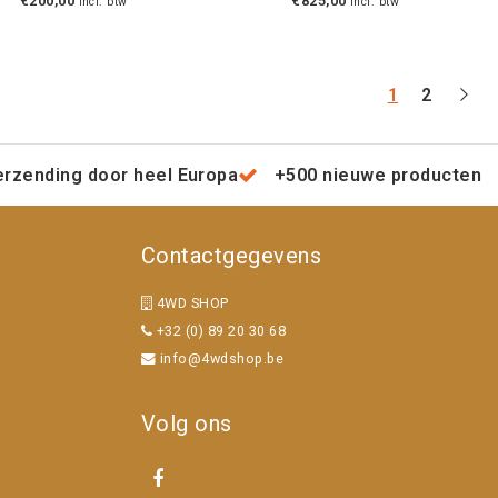
€200,00
€825,00
Incl. btw
Incl. btw
1
2
erzending door heel Europa
+500 nieuwe producten
Contactgegevens
4WD SHOP
+32 (0) 89 20 30 68
info@4wdshop.be
Volg ons