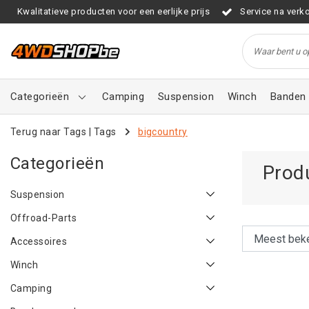
Kwalitatieve producten voor een eerlijke prijs
Service na verk
Categorieën
Camping
Suspension
Winch
Banden 
Terug naar Tags
|
Tags
bigcountry
Categorieën
Prod
Suspension
Offroad-Parts
Accessoires
Winch
Camping