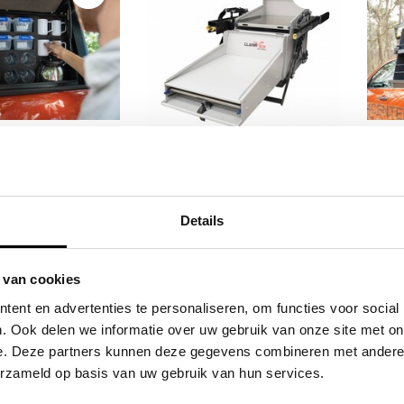
Zijvak - bekleed
Clearview Kitchen
Bush
Details
,79
€629,87
Excl. btw
Excl. btw
 van cookies
9,00
€762,14
Incl. btw
Incl. btw
ent en advertenties te personaliseren, om functies voor social
. Ook delen we informatie over uw gebruik van onze site met on
e. Deze partners kunnen deze gegevens combineren met andere i
erzameld op basis van uw gebruik van hun services.
ieve producten voor een eerlijke prijs
Service na verkoop