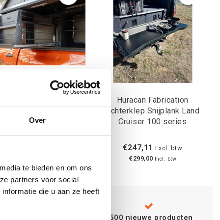
Huracan Fabrication
tech Bush Cabin Pantry
Achterklep Snijplank Land
Over
Cruiser 100 series
€971,07
€247,11
Excl. btw
Excl. btw
€1.175,00
€299,00
Incl. btw
Incl. btw
 media te bieden en om ons
ze partners voor social
nformatie die u aan ze heeft
Advies van
specialisten
+500 nieuwe producten