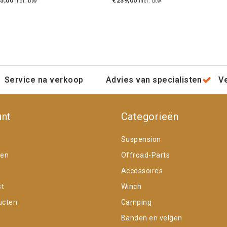
5,00
€239,00
Incl. btw
Incl. btw
Service na verkoop
Advies van specialisten
V
unt
Categorieën
Suspension
gen
Offroad-Parts
Accessoires
st
Winch
ucten
Camping
Banden en velgen