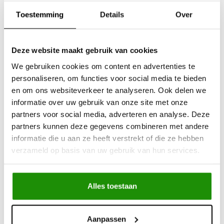
Toestemming
Details
Over
Deze website maakt gebruik van cookies
Wind deflectors for
Wind deflectors for
We gebruiken cookies om content en advertenties te
Volkswagen Amarok
Nissan Navara
personaliseren, om functies voor social media te bieden
en om ons websiteverkeer te analyseren. Ook delen we
informatie over uw gebruik van onze site met onze
€73,55
€73,55
partners voor social media, adverteren en analyse. Deze
Excl. btw
Excl. btw
partners kunnen deze gegevens combineren met andere
€89,00
€89,00
informatie die u aan ze heeft verstrekt of die ze hebben
Incl. btw
Incl. btw
verzameld op basis van uw gebruik van hun services.
Alles toestaan
Aanpassen