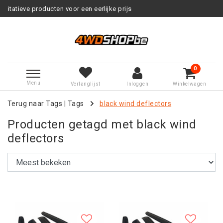
or een eerlijke prijs
Service na v
0
Menu
Verlanglijst
Inloggen
Winkelwagen
Terug naar Tags
|
Tags
black wind deflectors
Producten getagd met black wind
deflectors