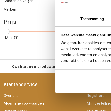
Banden en velgen
Merken
Toestemming
Prijs
Deze website maakt gebruik
Min: €
0
Max: €
5
We gebruiken cookies om cont
websiteverkeer te analyseren
media, adverteren en analys
verstrekt of die ze hebben v
Kwalitatieve producten voor een eerlijke prijs
Klantenservice
Mijn acco
Over ons
Registreren
Algemene voorwaarden
Mijn bestellin
Privacy Policy
Mijn tickets