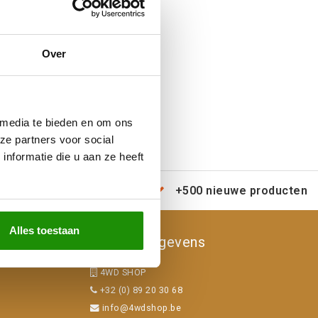
Over
 media te bieden en om ons
ze partners voor social
nformatie die u aan ze heeft
erzending door heel Europa
+500 nieuwe producten
Alles toestaan
Contactgegevens
4WD SHOP
+32 (0) 89 20 30 68
info@4wdshop.be