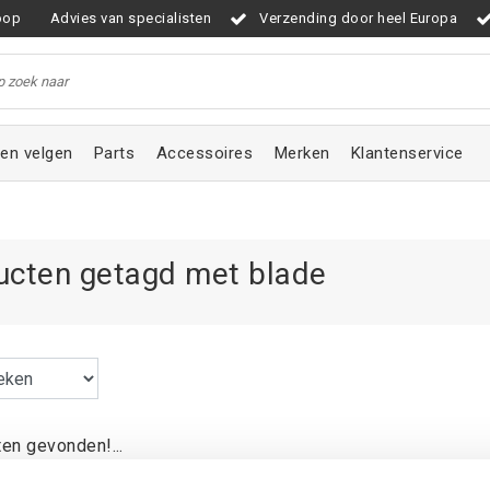
oop
Advies van specialisten
Verzending door heel Europa
en velgen
Parts
Accessoires
Merken
Klantenservice
ucten getagd met blade
en gevonden!...