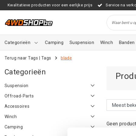
Kwalitatieve producten voor een eerlijke prijs
Service na verk
Categorieën
Camping
Suspension
Winch
Banden 
Terug naar Tags
|
Tags
blade
Categorieën
Prod
Suspension
Offroad-Parts
Accessoires
Winch
Geen product
Camping