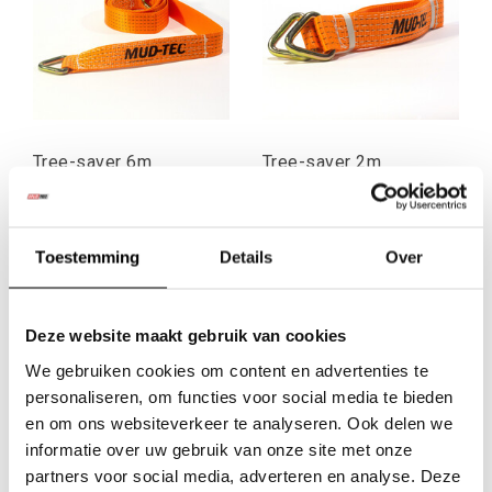
Tree-saver 6m
Tree-saver 2m
Toestemming
Details
Over
€24,75
€18,80
Excl. btw
Excl. btw
€29,95
€22,75
Incl. btw
Incl. btw
Deze website maakt gebruik van cookies
We gebruiken cookies om content en advertenties te
personaliseren, om functies voor social media te bieden
en om ons websiteverkeer te analyseren. Ook delen we
informatie over uw gebruik van onze site met onze
partners voor social media, adverteren en analyse. Deze