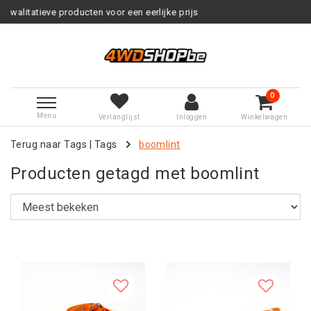
eve producten voor een eerlijke prijs
0
Menu
Verlanglijst
Inloggen
Winkelwagen
Terug naar Tags
|
Tags
boomlint
Producten getagd met boomlint