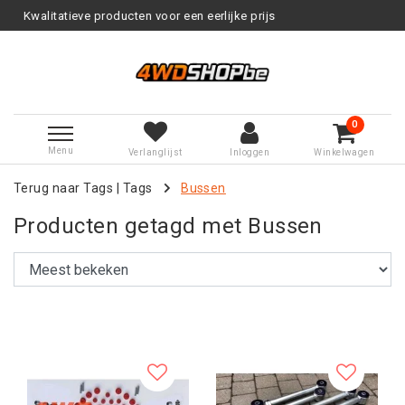
producten voor een eerlijke prijs
0
Menu
Verlanglijst
Inloggen
Winkelwagen
Terug naar Tags
|
Tags
Bussen
Producten getagd met Bussen