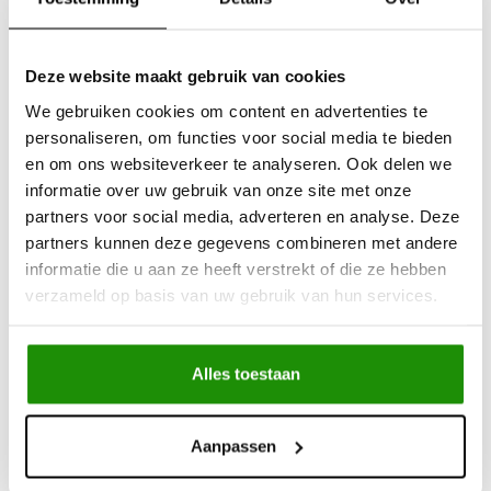
Deze website maakt gebruik van cookies
We gebruiken cookies om content en advertenties te
Trial Kit 3"
Dynamic Shackle Kit
personaliseren, om functies voor social media te bieden
en om ons websiteverkeer te analyseren. Ook delen we
informatie over uw gebruik van onze site met onze
partners voor social media, adverteren en analyse. Deze
€701,65
€326,45
partners kunnen deze gegevens combineren met andere
Excl. btw
Excl. btw
informatie die u aan ze heeft verstrekt of die ze hebben
€849,00
€395,00
verzameld op basis van uw gebruik van hun services.
Incl. btw
Incl. btw
Alles toestaan
Aanpassen