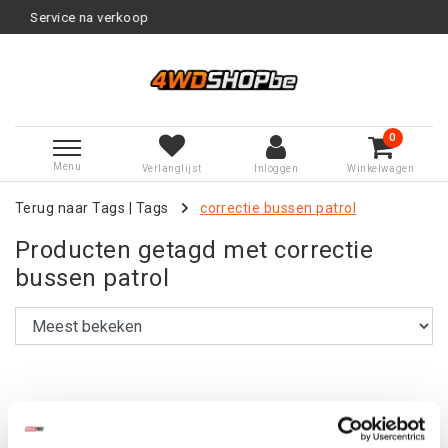
ice na verkoop
Advies van
0
Menu
Verlanglijst
Inloggen
Winkelwagen
Terug naar Tags
|
Tags
correctie bussen patrol
Producten getagd met correctie
bussen patrol