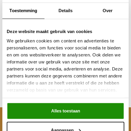
Toestemming
Details
Over
Deze website maakt gebruik van cookies
We gebruiken cookies om content en advertenties te
personaliseren, om functies voor social media te bieden
Caster Correctie
en om ons websiteverkeer te analyseren. Ook delen we
Bussen
informatie over uw gebruik van onze site met onze
partners voor social media, adverteren en analyse. Deze
partners kunnen deze gegevens combineren met andere
€106,61
informatie die u aan ze heeft verstrekt of die ze hebben
Excl. btw
verzameld op basis van uw gebruik van hun services.
€129,00
Incl. btw
Alles toestaan
Klantenservice
Aanpassen