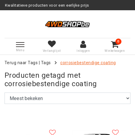
or een eerlijke prijs
Service na v
0
Menu
Verlanglijst
Inloggen
Winkelwagen
Terug naar Tags
|
Tags
corrosiebestendige coating
Producten getagd met
corrosiebestendige coating