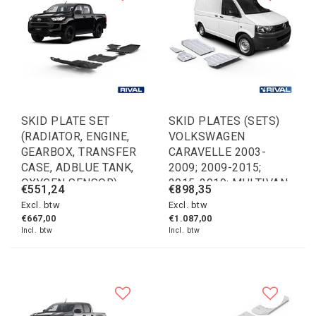
SKID PLATE SET
SKID PLATES (SETS)
(RADIATOR, ENGINE,
VOLKSWAGEN
GEARBOX, TRANSFER
CARAVELLE 2003-
CASE, ADBLUE TANK,
2009; 2009-2015;
OXYGEN SENSOR)
2015-2019; MULTIVAN
€551,24
€898,35
TOYOTA HILUX 2015-
2003-2009; 2009-2015;
Excl. btw
Excl. btw
2020; 2018-2020;
2015-2019;
€667,00
€1.087,00
2021-; 2,4 L. / DIESEL
TRANSPORTER 2003-
Incl. btw
Incl. btw
2009; 2009-2015;
2015-2019; 2 L. /
GASOLINE; 2 L. /
DIESEL