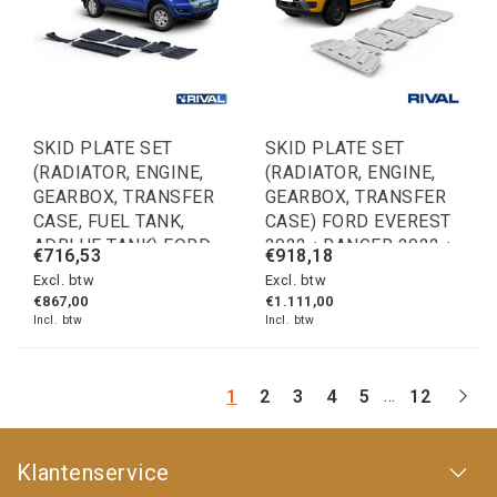
SKID PLATE SET
SKID PLATE SET
(RADIATOR, ENGINE,
(RADIATOR, ENGINE,
GEARBOX, TRANSFER
GEARBOX, TRANSFER
CASE, FUEL TANK,
CASE) FORD EVEREST
ADBLUE TANK) FORD
2022-; RANGER 2022-;
€716,53
€918,18
RANGER 2011-2015;
VOLKSWAGEN
Excl. btw
Excl. btw
2015-2022; 2,2 L. /
AMAROK 2023-;
€867,00
€1.111,00
DIESEL; 3,2 L. / DIESEL
Incl. btw
Incl. btw
...
1
2
3
4
5
12
Klantenservice