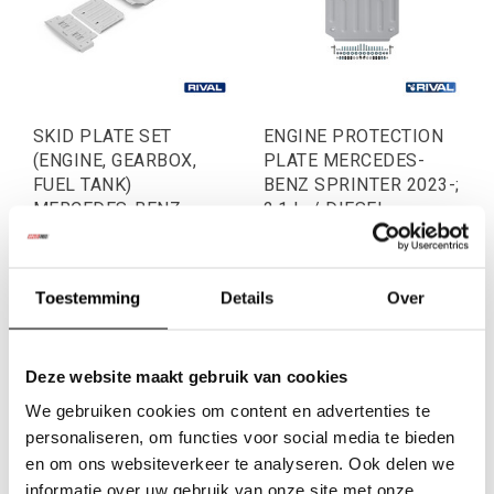
SKID PLATE SET
ENGINE PROTECTION
(ENGINE, GEARBOX,
PLATE MERCEDES-
FUEL TANK)
BENZ SPRINTER 2023-;
MERCEDES-BENZ
2,1 L. / DIESEL
SPRINTER 2023-; 2,1 L.
€1.496,69
€682,64
/ DIESEL
Excl. btw
Excl. btw
€1.811,00
€826,00
Toestemming
Details
Over
Incl. btw
Incl. btw
Deze website maakt gebruik van cookies
We gebruiken cookies om content en advertenties te
personaliseren, om functies voor social media te bieden
en om ons websiteverkeer te analyseren. Ook delen we
informatie over uw gebruik van onze site met onze