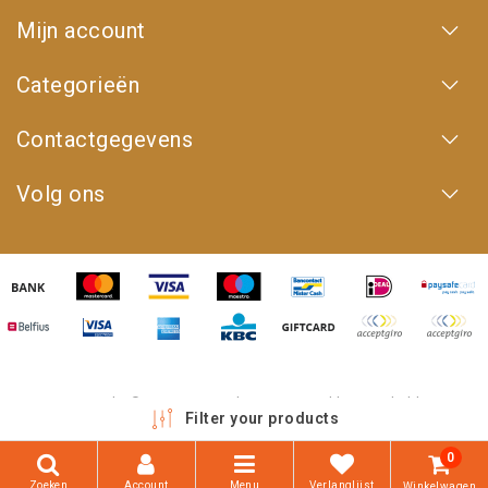
Mijn account
Categorieën
Contactgegevens
Volg ons
Copyright © 2026 - 4WD Shop | Powered by
emarkable
Filter your products
0
Zoeken
Account
Menu
Verlanglijst
Winkelwagen