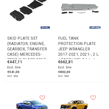
SKID PLATE SET
FUEL TANK
(RADIATOR, ENGINE,
PROTECTION PLATE
GEARBOX, TRANSFER
JEEP WRANGLER
CASE) MERCEDES-
2017-2021; 2021-; 2 L.
BENZ X-CLASS 2017-;
/ GASOLINE; 3,6 L. /
€447,11
€662,81
NISSAN NAVARA
GASOLINE; 2,2 L. /
Excl. btw
Excl. btw
(FRONTIER) 2004-
DIESEL
€541,00
€802,00
2010; 2010-2015;
Incl. btw
Incl. btw
PATHFINDER 2004-
2010; 2010-2014; 3 L. /
DIESEL; 2,5 L. /
DIESEL; 4 L. /
GASOLINE