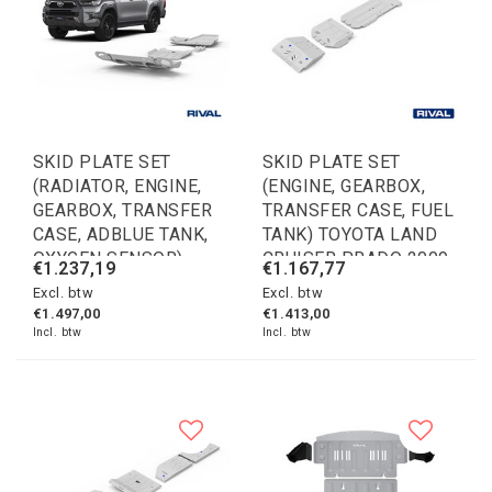
SKID PLATE SET
SKID PLATE SET
(RADIATOR, ENGINE,
(ENGINE, GEARBOX,
GEARBOX, TRANSFER
TRANSFER CASE, FUEL
CASE, ADBLUE TANK,
TANK) TOYOTA LAND
OXYGEN SENSOR)
CRUISER PRADO 2009-
€1.237,19
€1.167,77
TOYOTA HILUX 2015-
2013; 2013-2017;
Excl. btw
Excl. btw
2020; 2018-2020;
2017-2020; 2020-2023;
€1.497,00
€1.413,00
2021-; 2,4 L. / DIESEL
2,7 L. / GASOLINE; 3 L.
Incl. btw
Incl. btw
/ DIESEL; 4 L. /
GASOLINE; 2,8 L. /
DIESEL