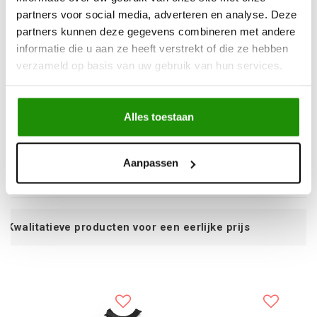
partners voor social media, adverteren en analyse. Deze
partners kunnen deze gegevens combineren met andere
informatie die u aan ze heeft verstrekt of die ze hebben
verzameld op basis van uw gebruik van hun services.
SKID PLATE SET
SKID PLATE SET
(ENGINE, GEARBOX,
(ENGINE, GEARBOX)
TRANSFER CASE)
MERCEDES-BENZ
Alles toestaan
FORD RANGER RAPTOR
SPRINTER 2023-; 2,1 L.
2019-2022; 2022-; 2 L.
/ DIESEL
€747,11
€1.040,50
/ DIESEL
Excl. btw
Excl. btw
Aanpassen
€904,00
€1.259,00
Incl. btw
Incl. btw
 voor een eerlijke prijs
Service n