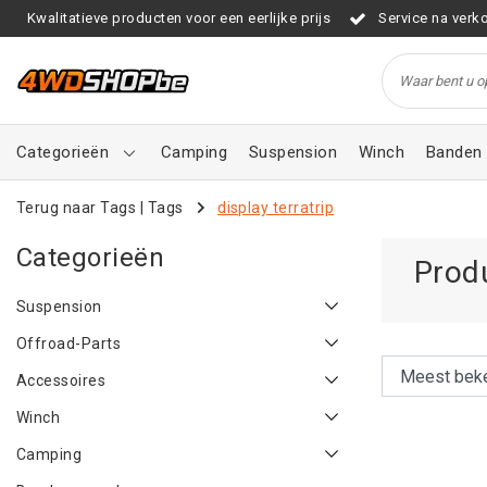
Kwalitatieve producten voor een eerlijke prijs
Service na verk
Categorieën
Camping
Suspension
Winch
Banden 
Terug naar Tags
|
Tags
display terratrip
Categorieën
Produ
Suspension
Offroad-Parts
Accessoires
Winch
Camping