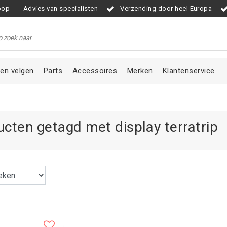
oop
Advies van specialisten
Verzending door heel Europa
en velgen
Parts
Accessoires
Merken
Klantenservice
cten getagd met display terratrip