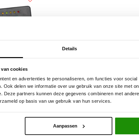
Details
xtern display V4
 van cookies
ent en advertenties te personaliseren, om functies voor social
. Ook delen we informatie over uw gebruik van onze site met on
e. Deze partners kunnen deze gegevens combineren met andere i
,57
Excl. btw
erzameld op basis van uw gebruik van hun services.
5,00
Incl. btw
Aanpassen
Service na verkoop
Advies van specialisten
V