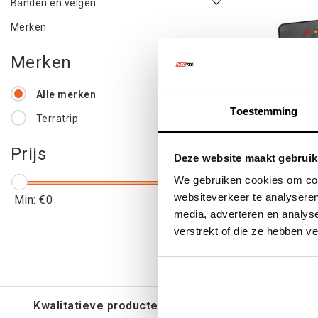
Banden en velgen
Merken
Merken
Alle merken
Toestemming
Terratrip
Prijs
Geotrip E
Deze website maakt gebruik
We gebruiken cookies om cont
websiteverkeer te analyseren
Min: €
0
Max: €
150
media, adverteren en analys
€111
verstrekt of die ze hebben v
€13
Kwalitatieve producten voor een eerlijke prijs