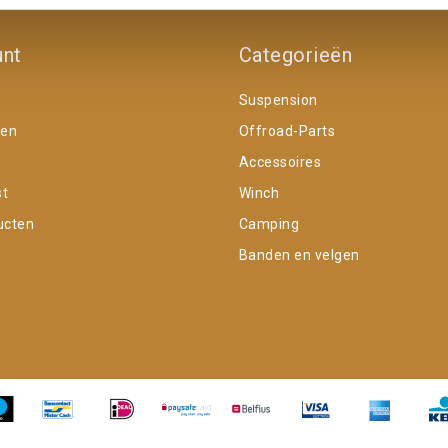
unt
Categorieën
Suspension
gen
Offroad-Parts
Accessoires
st
Winch
ucten
Camping
Banden en velgen