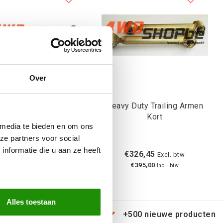
Over
Heavy Duty Trailing Armen
 Trailing Armen Lang
Kort
 media te bieden en om ons
ze partners voor social
nformatie die u aan ze heeft
€326,45
€326,45
Excl. btw
Excl. btw
€395,00
€395,00
Incl. btw
Incl. btw
Alles toestaan
erzending door heel Europa
+500 nieuwe producten