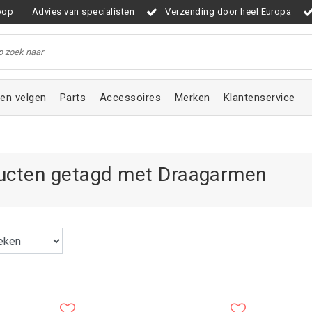
oop
Advies van specialisten
Verzending door heel Europa
en velgen
Parts
Accessoires
Merken
Klantenservice
ucten getagd met Draagarmen