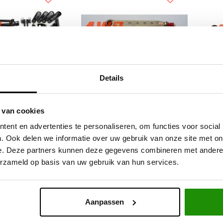
Details
Lift Kit Suzuki
Heavy Duty Radius
HD
 van cookies
urai +10cm
Draagarmen
ent en advertenties te personaliseren, om functies voor social
. Ook delen we informatie over uw gebruik van onze site met on
e. Deze partners kunnen deze gegevens combineren met andere i
4,63
€495,04
Excl. btw
Excl. btw
erzameld op basis van uw gebruik van hun services.
95,00
€599,00
Incl. btw
Incl. btw
Aanpassen
Service na verkoop
Advies van specialisten
V