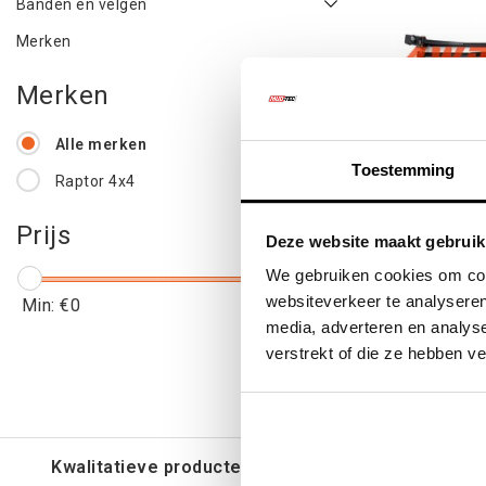
Banden en velgen
Merken
Merken
Alle merken
Toestemming
Raptor 4x4
Extreme 
Prijs
Deze website maakt gebruik
Sam
We gebruiken cookies om cont
websiteverkeer te analyseren
Min: €
0
Max: €
3000
media, adverteren en analys
€2.14
verstrekt of die ze hebben v
€2.5
Kwalitatieve producten voor een eerlijke prijs