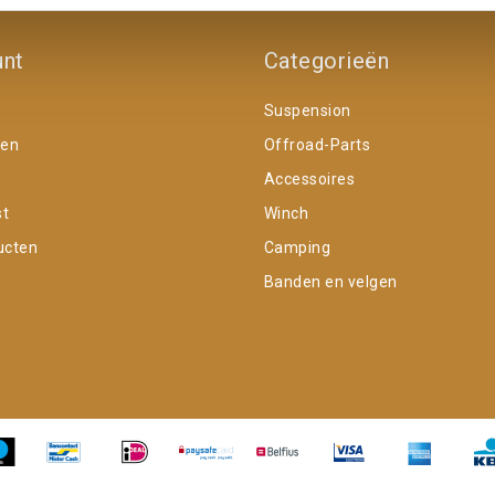
unt
Categorieën
Suspension
gen
Offroad-Parts
Accessoires
st
Winch
ucten
Camping
Banden en velgen