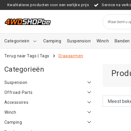
Kwalitatieve producten voor een eerlijke prijs
Service na verk
Categorieën
Camping
Suspension
Winch
Banden 
Terug naar Tags
|
Tags
Draagarmen
Categorieën
Prod
Suspension
Offroad-Parts
Accessoires
Winch
Camping