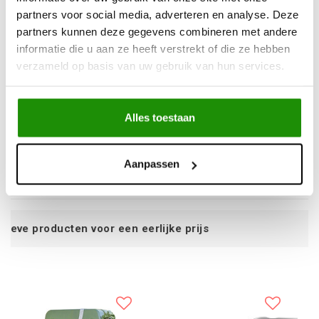
partners voor social media, adverteren en analyse. Deze
partners kunnen deze gegevens combineren met andere
informatie die u aan ze heeft verstrekt of die ze hebben
verzameld op basis van uw gebruik van hun services.
AXE HOLDER
TENT MOUNTING
MODULAR ROOF RACK
BRACKET (PICK-UPS
ONLY) MODULAR ROOF
Alles toestaan
RACK TOYOTA HILUX
2015-2020; 2021-;
€72,73
€107,44
VOLKSWAGEN
Excl. btw
Excl. btw
Aanpassen
AMAROK 2016-2020;
€88,00
€130,00
Incl. btw
Incl. btw
n eerlijke prijs
Service na verkoo