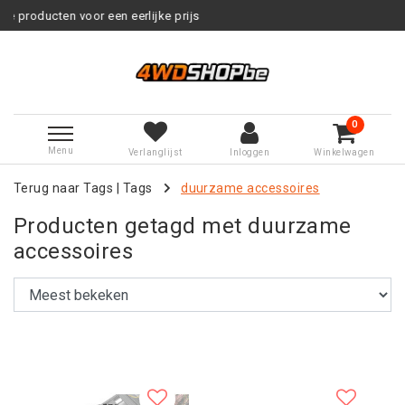
ijke prijs
Service na verkoop
0
Menu
Verlanglijst
Inloggen
Winkelwagen
Terug naar Tags
|
Tags
duurzame accessoires
Producten getagd met duurzame
accessoires