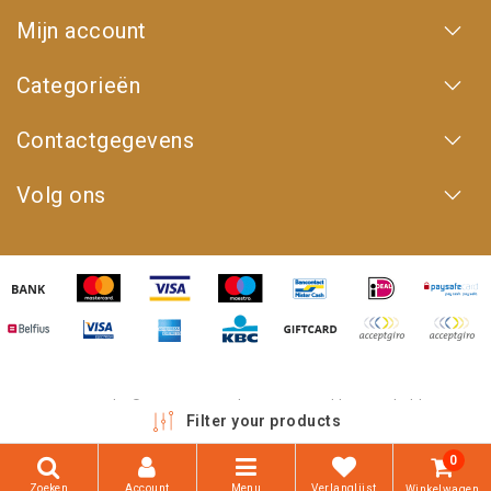
Mijn account
Categorieën
Contactgegevens
Volg ons
Copyright © 2026 - 4WD Shop | Powered by
emarkable
Filter your products
0
Zoeken
Account
Menu
Verlanglijst
Winkelwagen