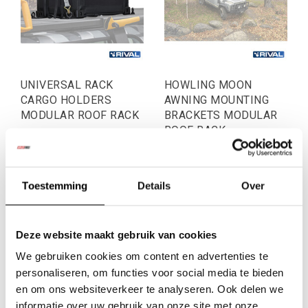
UNIVERSAL RACK
HOWLING MOON
CARGO HOLDERS
AWNING MOUNTING
MODULAR ROOF RACK
BRACKETS MODULAR
ROOF RACK
€53,72
€59,50
Excl. btw
Excl. btw
€65,00
€72,00
Toestemming
Details
Over
Incl. btw
Incl. btw
Deze website maakt gebruik van cookies
We gebruiken cookies om content en advertenties te
personaliseren, om functies voor social media te bieden
en om ons websiteverkeer te analyseren. Ook delen we
informatie over uw gebruik van onze site met onze