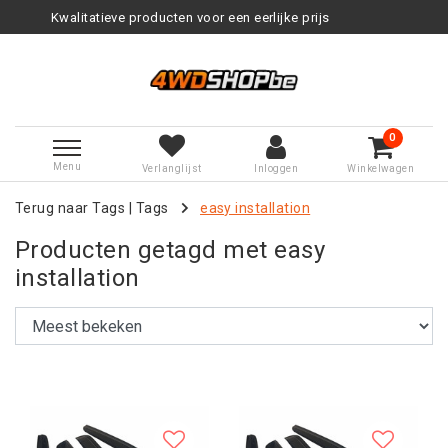
roducten voor een eerlijke prijs
Se
0
Menu
Verlanglijst
Inloggen
Winkelwagen
Terug naar Tags
|
Tags
easy installation
Producten getagd met easy
installation