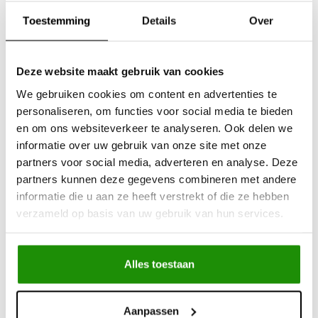
Toestemming
Details
Over
Deze website maakt gebruik van cookies
Wind deflectors for
Wind deflectors for
We gebruiken cookies om content en advertenties te
Volkswagen Amarok
Nissan Navara
personaliseren, om functies voor social media te bieden
en om ons websiteverkeer te analyseren. Ook delen we
informatie over uw gebruik van onze site met onze
€73,55
€73,55
partners voor social media, adverteren en analyse. Deze
Excl. btw
Excl. btw
partners kunnen deze gegevens combineren met andere
€89,00
€89,00
informatie die u aan ze heeft verstrekt of die ze hebben
Incl. btw
Incl. btw
verzameld op basis van uw gebruik van hun services.
Alles toestaan
Aanpassen