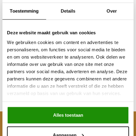
Toestemming
Details
Over
Deze website maakt gebruik van cookies
We gebruiken cookies om content en advertenties te
personaliseren, om functies voor social media te bieden
Nissan Patrol Y61 3.0
Nissan Patrol Y61 3.0
en om ons websiteverkeer te analyseren. Ook delen we
(2000-2004) Versterkte
(2000-2004) Versterkte
informatie over uw gebruik van onze site met onze
koppeling Incl Vast
Koppeling Dubbel
partners voor social media, adverteren en analyse. Deze
Vliegwiel
Massa Vliegwiel
partners kunnen deze gegevens combineren met andere
€972,08
€494,21
informatie die u aan ze heeft verstrekt of die ze hebben
Excl. btw
Excl. btw
verzameld op basis van uw gebruik van hun services.
€1.176,22
€598,00
Incl. btw
Incl. btw
Alles toestaan
Klantenservice
Aanpassen