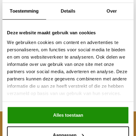
Toestemming
Details
Over
Deze website maakt gebruik van cookies
We gebruiken cookies om content en advertenties te
personaliseren, om functies voor social media te bieden
4 inch HD Pedders
en om ons websiteverkeer te analyseren. Ook delen we
"Premium" kit
informatie over uw gebruik van onze site met onze
partners voor social media, adverteren en analyse. Deze
partners kunnen deze gegevens combineren met andere
€1.032,23
informatie die u aan ze heeft verstrekt of die ze hebben
Excl. btw
verzameld op basis van uw gebruik van hun services.
€1.249,00
Incl. btw
Alles toestaan
Klantenservice
Aanpassen