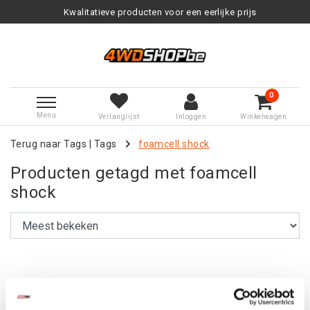
Kwalitatieve producten voor een eerlijke prijs
0
Menu
Verlanglijst
Inloggen
Winkelwagen
Terug naar Tags
|
Tags
foamcell shock
Producten getagd met foamcell
shock