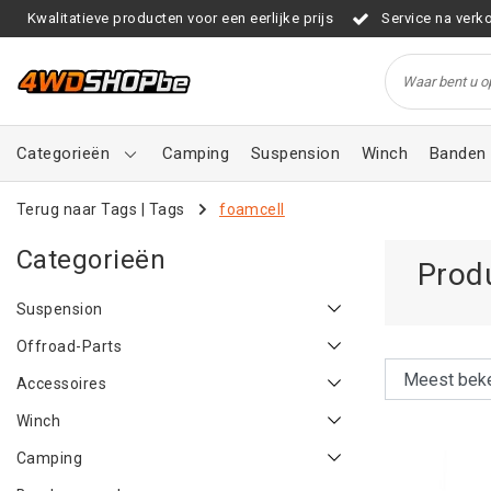
Kwalitatieve producten voor een eerlijke prijs
Service na verk
Categorieën
Camping
Suspension
Winch
Banden 
Terug naar Tags
|
Tags
foamcell
Categorieën
Prod
Suspension
Offroad-Parts
Accessoires
Winch
Camping