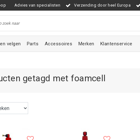
oop
Advies van specialisten
Verzending door heel Europa
en velgen
Parts
Accessoires
Merken
Klantenservice
ucten getagd met foamcell