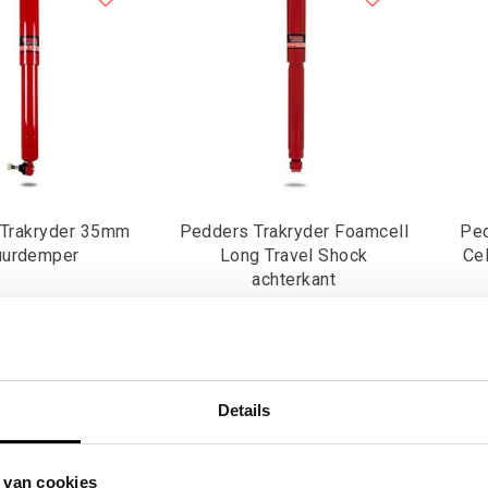
Trakryder 35mm
Pedders Trakryder Foamcell
Ped
uurdemper
Long Travel Shock
achterkant
,35
€126,45
Excl. btw
Excl. btw
9,00
€153,00
Incl. btw
Incl. btw
Details
 van cookies