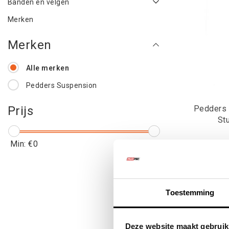
Banden en velgen
Merken
Merken
Alle merken
Pedders Suspension
Pedders 
Prijs
St
Min: €
0
Max: €
200
€98
€11
Toestemming
Deze website maakt gebruik