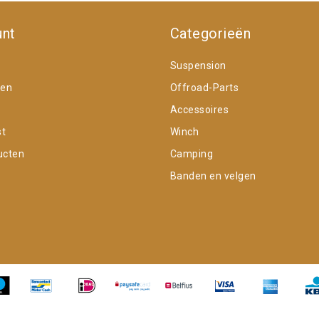
unt
Categorieën
Suspension
gen
Offroad-Parts
Accessoires
st
Winch
ucten
Camping
Banden en velgen