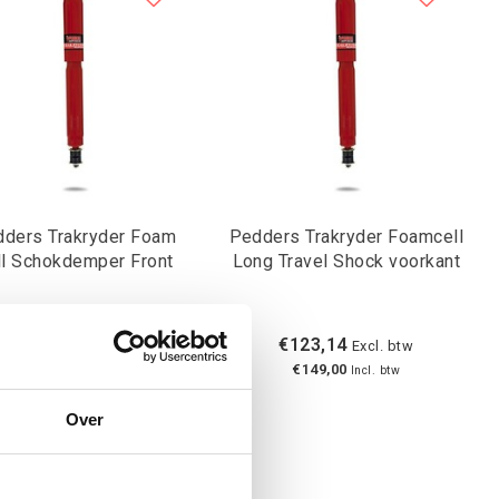
ders Trakryder Foam
Pedders Trakryder Foamcell
Cell Schokdemper Front
Long Travel Shock voorkant
€123,14
€123,14
Excl. btw
Excl. btw
€149,00
€149,00
Incl. btw
Incl. btw
Over