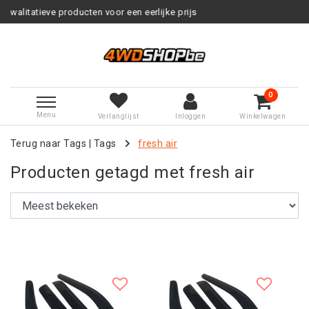
voor een eerlijke prijs
Service na
0
Menu
Verlanglijst
Inloggen
Winkelwagen
Terug naar Tags
|
Tags
fresh air
Producten getagd met fresh air