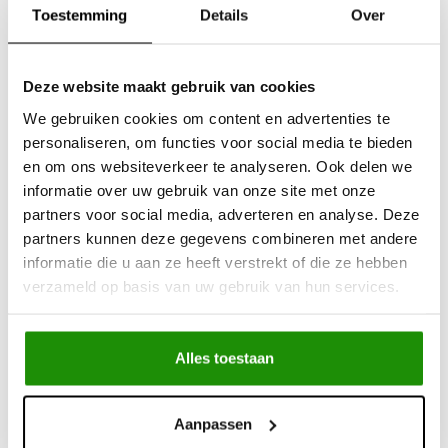
Toestemming
Details
Over
Deze website maakt gebruik van cookies
Wind deflectors for
Wind deflectors for
Volkswagen Amarok
Nissan Navara
We gebruiken cookies om content en advertenties te
personaliseren, om functies voor social media te bieden
en om ons websiteverkeer te analyseren. Ook delen we
informatie over uw gebruik van onze site met onze
€73,55
€73,55
partners voor social media, adverteren en analyse. Deze
Excl. btw
Excl. btw
€89,00
€89,00
partners kunnen deze gegevens combineren met andere
Incl. btw
Incl. btw
informatie die u aan ze heeft verstrekt of die ze hebben
verzameld op basis van uw gebruik van hun services.
Alles toestaan
Aanpassen