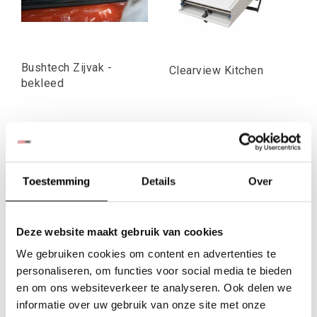
Bushtech Zijvak -
Clearview Kitchen
bekleed
€205,79
€629,87
Excl. btw
Excl. btw
€249,00
€762,14
Incl. btw
Incl. btw
Toestemming
Details
Over
Deze website maakt gebruik van cookies
We gebruiken cookies om content en advertenties te
personaliseren, om functies voor social media te bieden
en om ons websiteverkeer te analyseren. Ook delen we
informatie over uw gebruik van onze site met onze