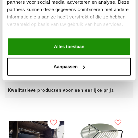
partners voor social media, adverteren en analyse. Deze
partners kunnen deze gegevens combineren met andere
informatie die u aan ze heeft verstrekt of die ze hebben
Huracan Fabrication
Bushtech Bush Cabin
verzameld op basis van uw gebruik van hun services.
Achterklep Snijplank
Pantry
Land Cruiser 100
series
Alles toestaan
€247,11
€971,07
Excl. btw
Excl. btw
€299,00
€1.175,00
Aanpassen
Incl. btw
Incl. btw
voor een eerlijke prijs
Service na 