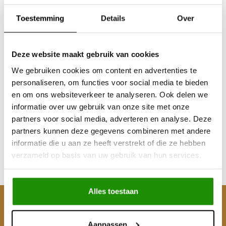
Toestemming
Details
Over
Deze website maakt gebruik van cookies
We gebruiken cookies om content en advertenties te
personaliseren, om functies voor social media te bieden
Nissan Patrol
en om ons websiteverkeer te analyseren. Ook delen we
Y60/Y61/GU4 AVM 445
informatie over uw gebruik van onze site met onze
High Performance
partners voor social media, adverteren en analyse. Deze
partners kunnen deze gegevens combineren met andere
€202,48
informatie die u aan ze heeft verstrekt of die ze hebben
Excl. btw
verzameld op basis van uw gebruik van hun services.
€245,00
Incl. btw
Alles toestaan
Klantenservice
Aanpassen