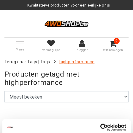
Kwalitatieve producten voor een eerlijke prijs
0
Menu
Verlanglijst
Inloggen
Winkelwagen
Terug naar Tags
|
Tags
highperformance
Producten getagd met
highperformance