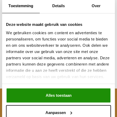
Toestemming
Details
Over
Deze website maakt gebruik van cookies
We gebruiken cookies om content en advertenties te
ARCTIC-TRUCK
personaliseren, om functies voor social media te bieden
FENDERS Toyota Hilux
en om ons websiteverkeer te analyseren. Ook delen we
Vigo 25-serie 2005 -
informatie over uw gebruik van onze site met onze
2015
partners voor social media, adverteren en analyse. Deze
€693,39
partners kunnen deze gegevens combineren met andere
Excl. btw
informatie die u aan ze heeft verstrekt of die ze hebben
€839,00
verzameld op basis van uw gebruik van hun services.
Incl. btw
Alles toestaan
Klantenservice
Mijn account
Aanpassen