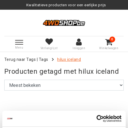
Kwalitatieve producten voor een eerlijke prijs
0
Menu
Verlanglijst
Inloggen
Winkelwagen
Terug naar Tags
|
Tags
hilux iceland
Producten getagd met hilux iceland