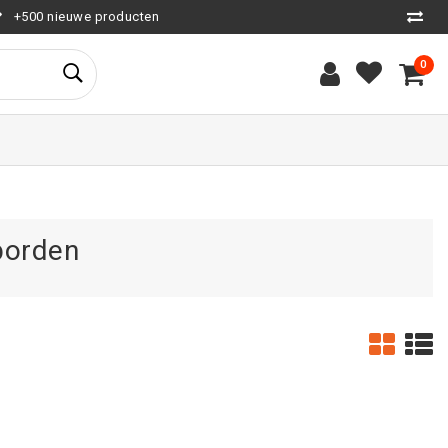
+500 nieuwe producten
0
borden