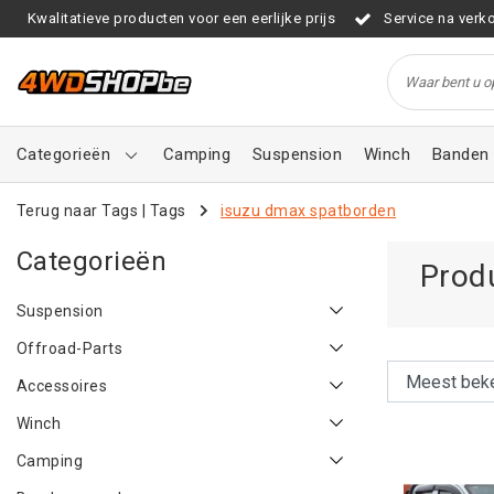
Kwalitatieve producten voor een eerlijke prijs
Service na verk
Categorieën
Camping
Suspension
Winch
Banden 
Terug naar Tags
|
Tags
isuzu dmax spatborden
Categorieën
Prod
Suspension
Offroad-Parts
Accessoires
Winch
Camping