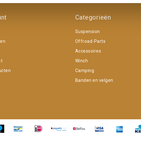
unt
Categorieën
Suspension
gen
Offroad-Parts
Accessoires
st
Winch
ucten
Camping
Banden en velgen