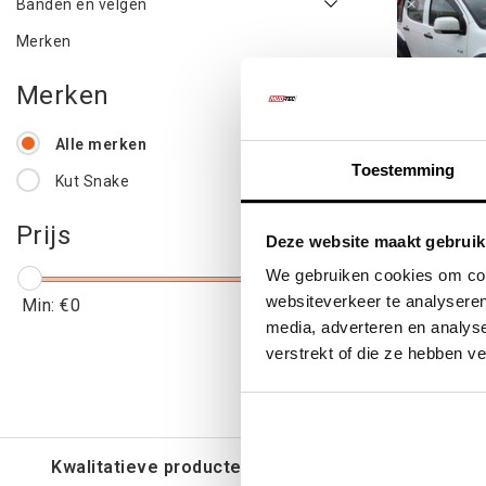
Banden en velgen
Merken
Merken
Alle merken
Toestemming
Kut Snake
Fender Fla
Prijs
Deze website maakt gebruik
ma
We gebruiken cookies om cont
websiteverkeer te analyseren
Min: €
0
Max: €
550
media, adverteren en analys
€453
verstrekt of die ze hebben v
€54
Kwalitatieve producten voor een eerlijke prijs