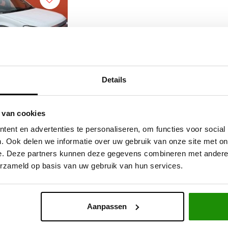
Details
res voor Isuzu D-
 van cookies
x - 80MM
ent en advertenties te personaliseren, om functies voor social
. Ook delen we informatie over uw gebruik van onze site met on
e. Deze partners kunnen deze gegevens combineren met andere i
,72
Excl. btw
erzameld op basis van uw gebruik van hun services.
9,00
Incl. btw
Aanpassen
Service na verkoop
Advies van specialisten
V