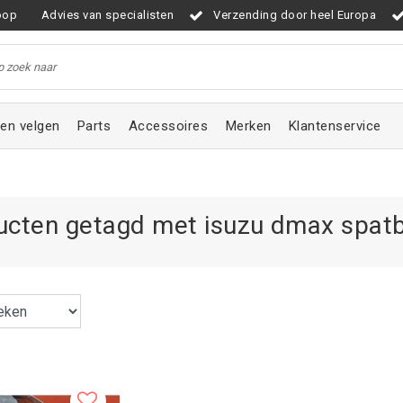
oop
Advies van specialisten
Verzending door heel Europa
en velgen
Parts
Accessoires
Merken
Klantenservice
ucten getagd met isuzu dmax spat