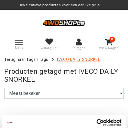
Kwalitatieve producten voor een eerlijke prijs
0
Menu
Verlanglijst
Inloggen
Winkelwagen
Terug naar Tags
|
Tags
IVECO DAILY SNORKEL
Producten getagd met IVECO DAILY
SNORKEL