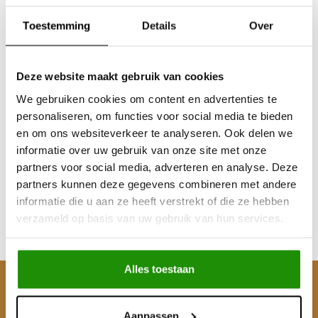
Toestemming
Details
Over
Deze website maakt gebruik van cookies
We gebruiken cookies om content en advertenties te
personaliseren, om functies voor social media te bieden
SNORKEL IVECO DAILY
en om ons websiteverkeer te analyseren. Ook delen we
(2014 - )
informatie over uw gebruik van onze site met onze
partners voor social media, adverteren en analyse. Deze
partners kunnen deze gegevens combineren met andere
€404,13
informatie die u aan ze heeft verstrekt of die ze hebben
Excl. btw
verzameld op basis van uw gebruik van hun services.
€489,00
Incl. btw
Alles toestaan
Klantenservice
Aanpassen