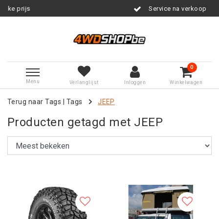
Service na verkoop
0
Menu
Verlanglijst
Inloggen
Winkelwagen
Terug naar Tags
|
Tags
JEEP
Producten getagd met JEEP