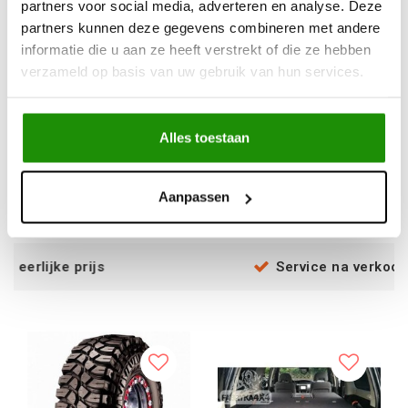
partners voor social media, adverteren en analyse. Deze
partners kunnen deze gegevens combineren met andere
informatie die u aan ze heeft verstrekt of die ze hebben
SNORKEL SUZUKI
WINCHBUMPER
verzameld op basis van uw gebruik van hun services.
JIMNY 2018+
TOYOTA LANDCRUISER
HZJ78
Alles toestaan
€144,63
€809,92
Excl. btw
Excl. btw
€175,00
€980,00
Aanpassen
Incl. btw
Incl. btw
rijs
Service na verkoop