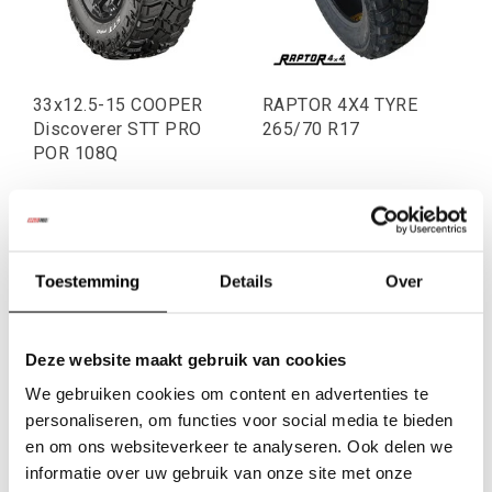
33x12.5-15 COOPER
RAPTOR 4X4 TYRE
Discoverer STT PRO
265/70 R17
POR 108Q
€242,15
€131,41
Excl. btw
Excl. btw
€293,00
€159,00
Incl. btw
Incl. btw
Toestemming
Details
Over
Deze website maakt gebruik van cookies
We gebruiken cookies om content en advertenties te
personaliseren, om functies voor social media te bieden
en om ons websiteverkeer te analyseren. Ook delen we
informatie over uw gebruik van onze site met onze