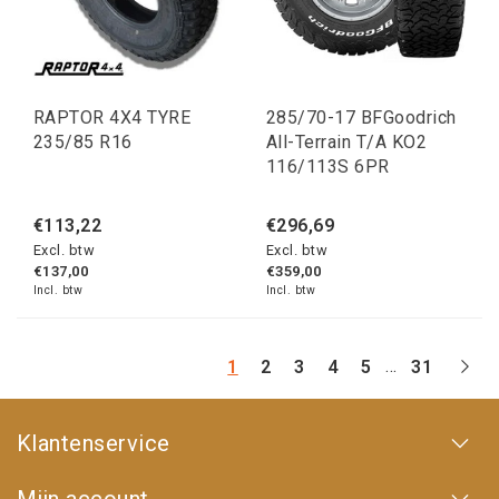
RAPTOR 4X4 TYRE
285/70-17 BFGoodrich
235/85 R16
All-Terrain T/A KO2
116/113S 6PR
€113,22
€296,69
Excl. btw
Excl. btw
€137,00
€359,00
Incl. btw
Incl. btw
...
1
2
3
4
5
31
Klantenservice